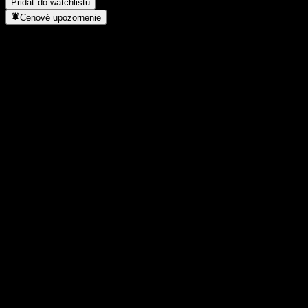
Pridať do watchlistu
Cenové upozornenie
Štatistiky
Denné maximum
1 479
Denné minimum
1 479
52-týždňové maximum
2 248
52-týždňové minimum
1 147
Objem obchodov
-
Priem. objem
-
Trhová kap.
0
Pomer P/E
-
Dividendový výnos
-
Dividenda