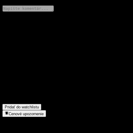
Podeľ sa o svoj názor
FAQ
Aká je dnes cena akcie spoločnosti Shinyoung Marathon Small-
Mid Cap Feeder Equity AE?
▼
Aký ticker má akcia spoločnosti Shinyoung Marathon Small-Mid
Cap Feeder Equity AE?
▼
Rastie cena akcií spoločnosti Shinyoung Marathon Small-Mid
Cap Feeder Equity AE?
▼
Do akého sektora patrí Shinyoung Marathon Small-Mid Cap
Feeder Equity AE?
▼
Kedy spoločnosť Shinyoung Marathon Small-Mid Cap Feeder
Equity AE uskutočnila split akcií?
▼
Pridať do watchlistu
Cenové upozornenie