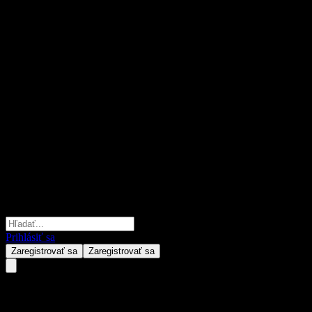
Prihlásiť sa
Zaregistrovať sa
Zaregistrovať sa
Shinyoung Marathon Small-