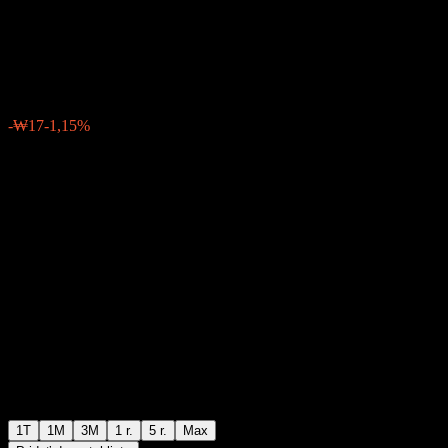
Mid Cap Feeder Equity AE
₩1 479
0
-₩17
-1,15%
Posledný týždeň
1T
1M
3M
1 r.
5 r.
Max