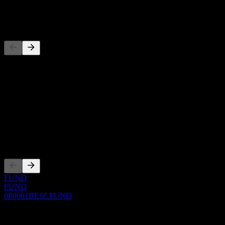
-
Konkurenti
Tento zoznam je analýza založená na nedávnych trhových
udalostiach. Nejde o investičné odporúčanie.
O aplikácii
Show more...
CEO
Zalistovania
FUND
FUND
0P0001BEJZ.FUND
0 Comments