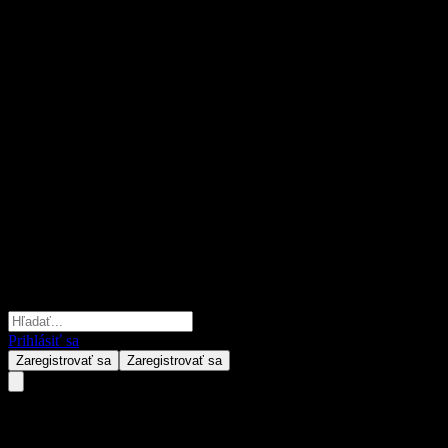
Prihlásiť sa
Zaregistrovať sa
Zaregistrovať sa
Samsung Rothschild