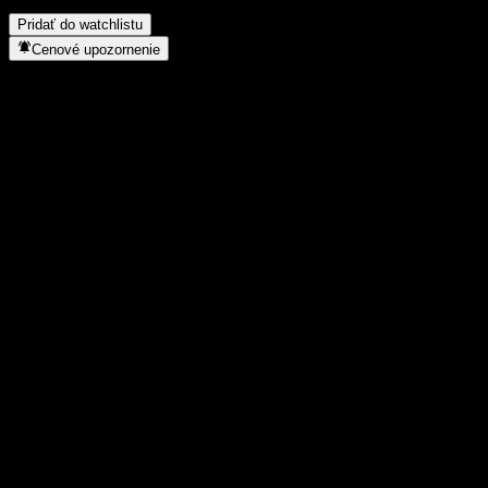
akcií?
▼
Pridať do watchlistu
Cenové upozornenie