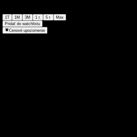
1T
1M
3M
1 r.
5 r.
Max
Pridať do watchlistu
Cenové upozornenie
Štatistiky
Denné maximum
3 753
Denné minimum
3 753
52-týždňové maximum
3 942
52-týždňové minimum
2 910
Objem obchodov
-
Priem. objem
-
Trhová kap.
0
Pomer P/E