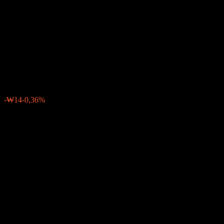
Quaternary Industry Big Data
Feeder Equity-Fund of Funds
Cw Unhedged
₩3 753
0
-₩14
-0,36%
Posledný týždeň