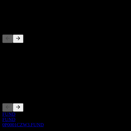
-
Dividenda
-
Konkurenti
Tento zoznam je analýza založená na nedávnych trhových
udalostiach. Nejde o investičné odporúčanie.
O aplikácii
Show more...
CEO
Zalistovania
FUND
FUND
0P0001CZW3.FUND