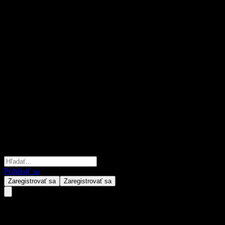
Prihlásiť sa
Zaregistrovať sa
Zaregistrovať sa
Samsung EMP Global Rotation