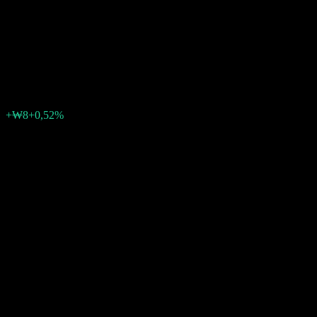
Feeder Equity Balanced-Fund
of Funds Cpe
₩1 515
0
+₩8
+0,52%
Posledný týždeň