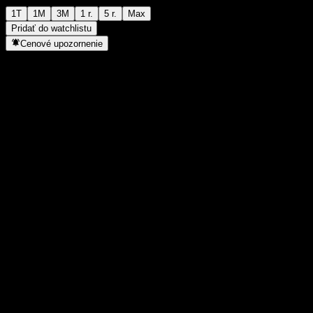
1T
1M
3M
1 r.
5 r.
Max
Pridať do watchlistu
Cenové upozornenie
Štatistiky
Denné maximum
1 515
Denné minimum
1 515
52-týždňové maximum
1 619
52-týždňové minimum
1 233
Objem obchodov
-
Priem. objem
-
Trhová kap.
0
Pomer P/E
-
Dividendový výnos