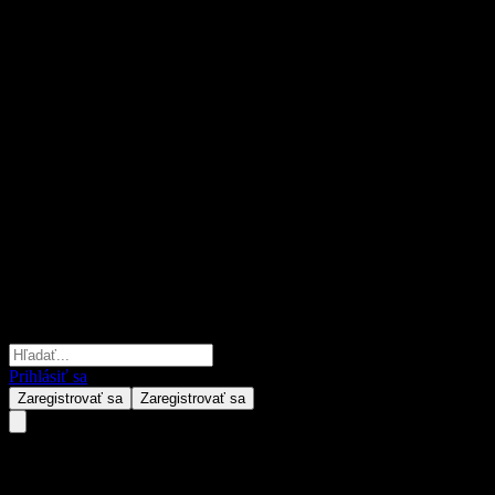
Prihlásiť sa
Zaregistrovať sa
Zaregistrovať sa
MAMG Global Income – I Fun