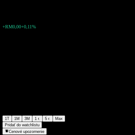
RM0,9288
0
+RM0,00
+0,11%
Posledný týždeň
1T
1M
3M
1 r.
5 r.
Max
Pridať do watchlistu
Cenové upozornenie