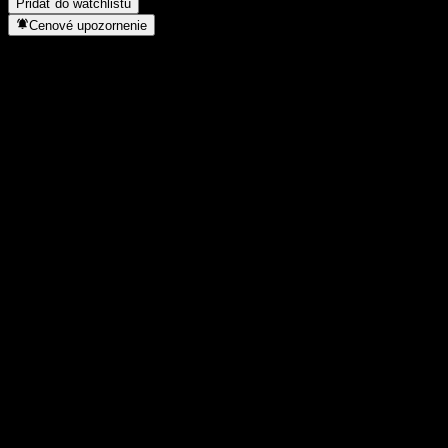
Pridať do watchlistu
Cenové upozornenie
Štatistiky
Denné maximum
-
Denné minimum
-
52-týždňové maximum
2 268,65
52-týždňové minimum
1 575,81
Objem obchodov
-
Priem. objem
-
Trhová kap.
0
Pomer P/E
-
Dividendový výnos
-
Dividenda