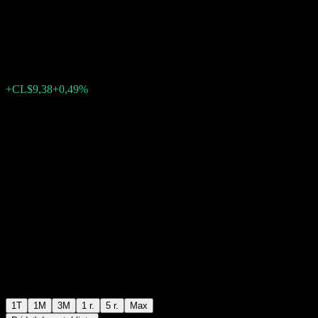
Acciones Selectas USA G
CL$1 940,28
0
+CL$9,38
+0,49%
Posledný týždeň
1T
1M
3M
1 r.
5 r.
Max