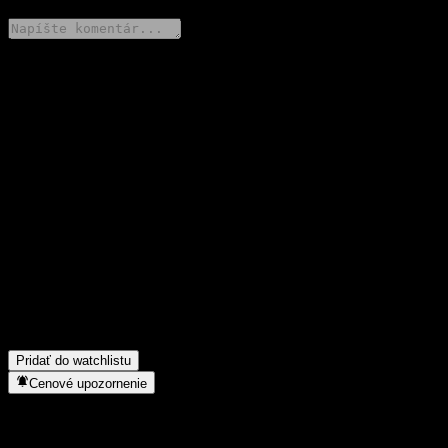
Podeľ sa o svoj názor
FAQ
Aká je dnes cena akcie spoločnosti Fondo Mutuo Santander Go
Acciones Selectas USA G?
▼
Aký ticker má akcia spoločnosti Fondo Mutuo Santander Go
Acciones Selectas USA G?
▼
Rastie cena akcií spoločnosti Fondo Mutuo Santander Go
Acciones Selectas USA G?
▼
Do akého sektora patrí Fondo Mutuo Santander Go Acciones
Selectas USA G?
▼
Kedy spoločnosť Fondo Mutuo Santander Go Acciones Selectas
USA G uskutočnila split akcií?
▼
Pridať do watchlistu
Cenové upozornenie