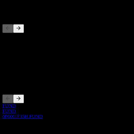
-
Konkurenti
Tento zoznam je analýza založená na nedávnych trhových
udalostiach. Nejde o investičné odporúčanie.
O aplikácii
Show more...
CEO
Zalistovania
FUND
FUND
0P0001F35H.FUND
0 Comments