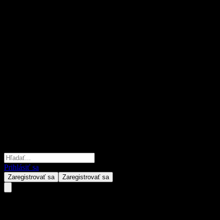
Prihlásiť sa
Zaregistrovať sa
Zaregistrovať sa
Fondo Mutuo Santander Go