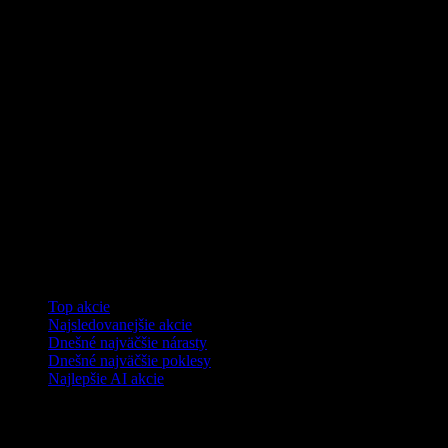
Kolekcie
Top akcie
Najsledovanejšie akcie
Dnešné najväčšie nárasty
Dnešné najväčšie poklesy
Najlepšie AI akcie
Funkcie