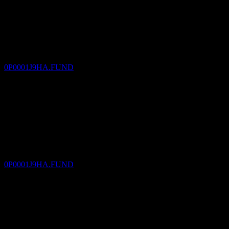
Vyplatená dividenda
5
JAN
27
Cathay Asian High Yield Bond Fund B USD
Odhadované
0P0001J9HA.FUND
Bez dividendy
5
FEB
27
Cathay Asian High Yield Bond Fund B USD
Odhadované
0P0001J9HA.FUND