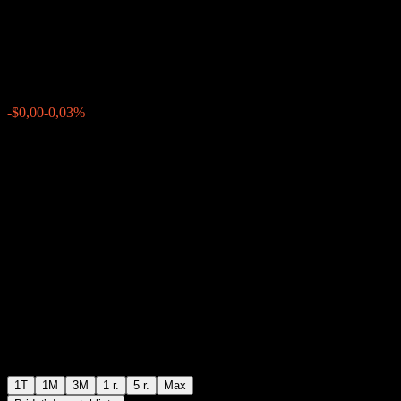
Fund B USD
$4,75
0
-$0,00
-0,03%
Posledný týždeň
1T
1M
3M
1 r.
5 r.
Max