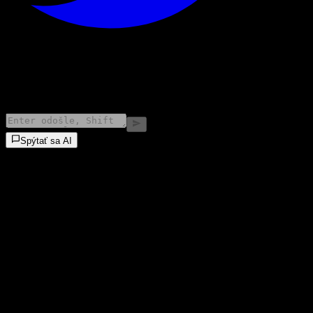
©
2026
Stock Events GmbH
Spýtať sa AI