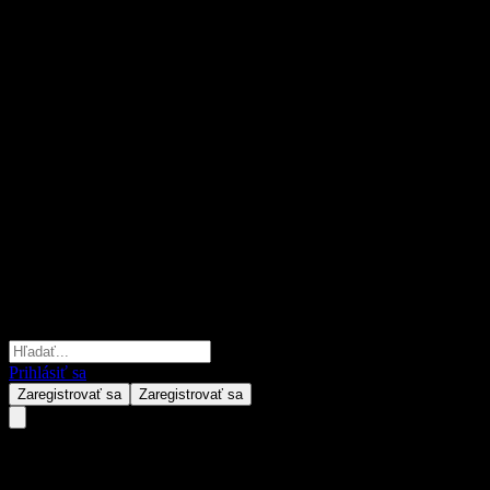
Prihlásiť sa
Zaregistrovať sa
Zaregistrovať sa
Cathay Asian High Yield Bond