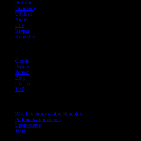
Portfólio
Dividendy
Udalosti
Akcie
ETF
Krypto
Komodity
company
Cenník
Partner
Pomoc
Blog
Učiť sa
Tlač
Právne
Zásady ochrany osobných údajov
Podmienky používania
Upozornenie
Tiráž