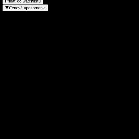
Pridať do watchlistu
Cenové upozornenie
Štatistiky
Denné maximum
4,75
Denné minimum
4,75
52-týždňové maximum
4,8
52-týždňové minimum
4,57
Objem obchodov
-
Priem. objem
-
Trhová kap.
0
Pomer P/E
-
Dividendový výnos
4,98%
Dividenda