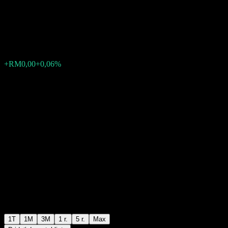
MYR Class
RM0,9702
0
+RM0,00
+0,06%
Posledný týždeň
1T
1M
3M
1 r.
5 r.
Max