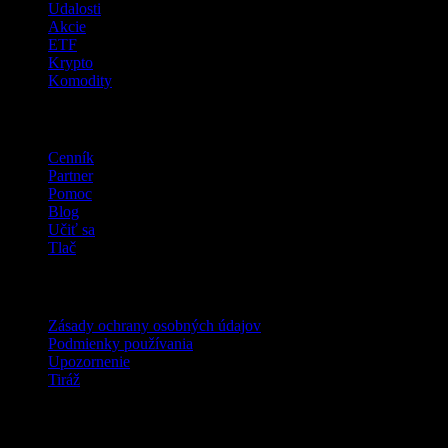
Udalosti
Akcie
ETF
Krypto
Komodity
company
Cenník
Partner
Pomoc
Blog
Učiť sa
Tlač
Právne
Zásady ochrany osobných údajov
Podmienky používania
Upozornenie
Tiráž
Pre firmy