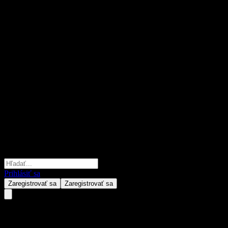
Prihlásiť sa
Zaregistrovať sa
Zaregistrovať sa
AHAM Single Bond Series 5