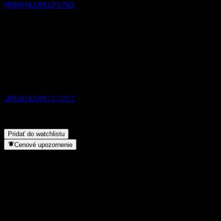
0P0001KOPQ.FUND
Podeľ sa o svoj názor
FAQ
Aká je dnes cena akcie spoločnosti AHAM Single Bond Series 5
Bez dividendy
MYR Class?
▼
29
Aký ticker má akcia spoločnosti AHAM Single Bond Series 5
MAY
28
MYR Class?
▼
AHAM Single Bond Series 5 MYR Class
Vypláca AHAM Single Bond Series 5 MYR Class dividendy?
▼
Odhadované
Do akého sektora patrí AHAM Single Bond Series 5 MYR
0P0001KOPQ.FUND
Class?
▼
Kedy spoločnosť AHAM Single Bond Series 5 MYR Class
uskutočnila split akcií?
▼
Pridať do watchlistu
Cenové upozornenie