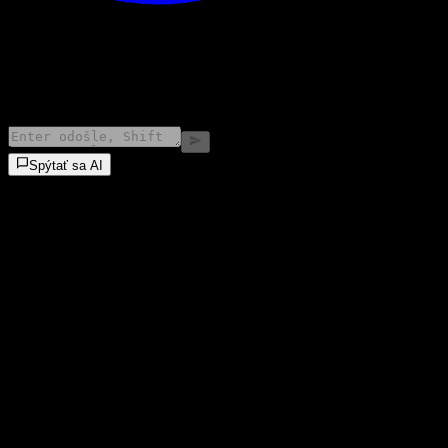
©
2026
Stock Events GmbH
Spýtať sa AI