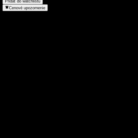
Pridať do watchlistu
Cenové upozornenie
Štatistiky
Denné maximum
0,9702
Denné minimum
0,9702
52-týždňové maximum
0,9905
52-týždňové minimum
0,9497
Objem obchodov
-
Priem. objem
-
Trhová kap.
0
Pomer P/E
-
Dividendový výnos
5,39%
Dividenda