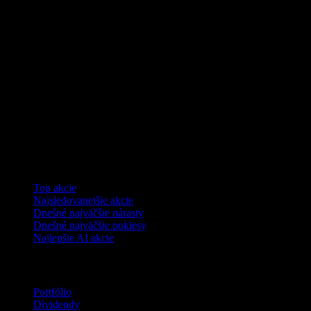
Kolekcie
Top akcie
Najsledovanejšie akcie
Dnešné najväčšie nárasty
Dnešné najväčšie poklesy
Najlepšie AI akcie
Funkcie
Portfólio
Dividendy