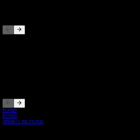
-
Konkurenti
Tento zoznam je analýza založená na nedávnych trhových
udalostiach. Nejde o investičné odporúčanie.
O aplikácii
Show more...
CEO
Zalistovania
FUND
FUND
0P0001LJ98.FUND
0 Comments