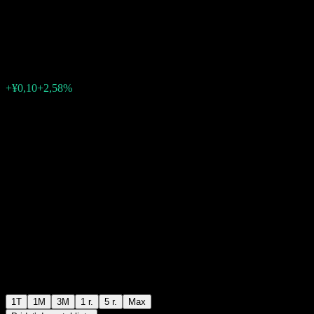
Econ Alloc C
¥4,01
0
+¥0,10
+2,58%
Posledný týždeň
1T
1M
3M
1 r.
5 r.
Max