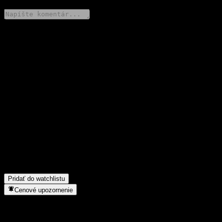
Podeľ sa o svoj názor
FAQ
Aká je dnes cena akcie spoločnosti Fullgoal Low Carbon New
Econ Alloc C?
▼
Aký ticker má akcia spoločnosti Fullgoal Low Carbon New Econ
Alloc C?
▼
Rastie cena akcií spoločnosti Fullgoal Low Carbon New Econ
Alloc C?
▼
Do akého sektora patrí Fullgoal Low Carbon New Econ Alloc
C?
▼
Kedy spoločnosť Fullgoal Low Carbon New Econ Alloc C
uskutočnila split akcií?
▼
Pridať do watchlistu
Cenové upozornenie