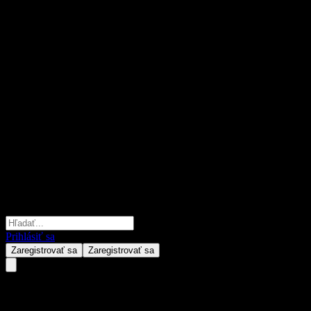
Prihlásiť sa
Zaregistrovať sa
Zaregistrovať sa
Fullgoal Low Carbon New