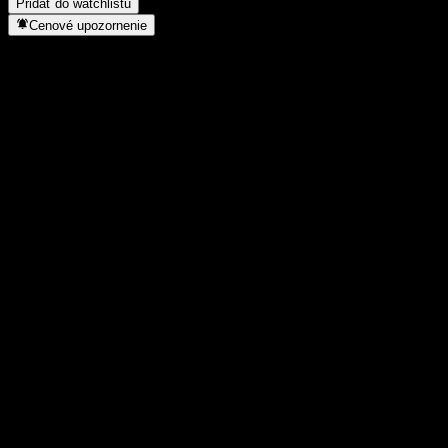
Pridať do watchlistu
Cenové upozornenie
Štatistiky
Denné maximum
4,01
Denné minimum
4,01
52-týždňové maximum
5,24
52-týždňové minimum
2,77
Objem obchodov
-
Priem. objem
-
Trhová kap.
0
Pomer P/E
-
Dividendový výnos
-
Dividenda