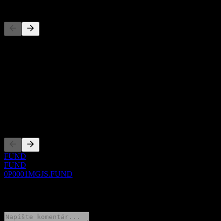
Konkurenti
Tento zoznam je analýza založená na nedávnych trhových
udalostiach. Nejde o investičné odporúčanie.
O aplikácii
Show more...
CEO
Zalistovania
FUND
FUND
0P0001MGJS.FUND
0 Comments