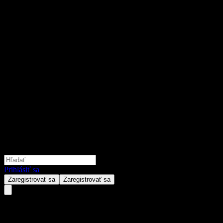
Prihlásiť sa
Zaregistrovať sa
Zaregistrovať sa
TianHong JJY Theme Bd C