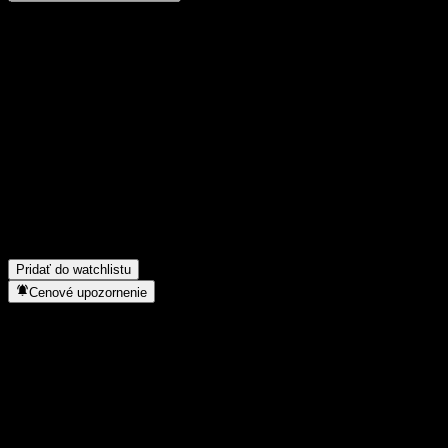
Podeľ sa o svoj názor
FAQ
Aká je dnes cena akcie spoločnosti TianHong JJY Theme Bd C?
▼
Aký ticker má akcia spoločnosti TianHong JJY Theme Bd C?
▼
Rastie cena akcií spoločnosti TianHong JJY Theme Bd C?
▼
Do akého sektora patrí TianHong JJY Theme Bd C?
▼
Kedy spoločnosť TianHong JJY Theme Bd C uskutočnila split
akcií?
▼
Pridať do watchlistu
Cenové upozornenie