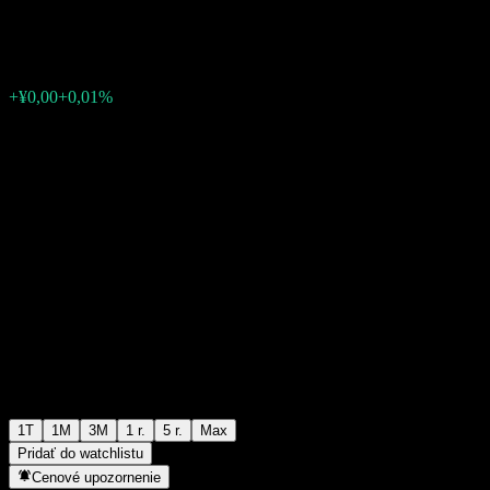
¥1,0951
0
+¥0,00
+0,01%
Posledný týždeň
1T
1M
3M
1 r.
5 r.
Max
Pridať do watchlistu
Cenové upozornenie