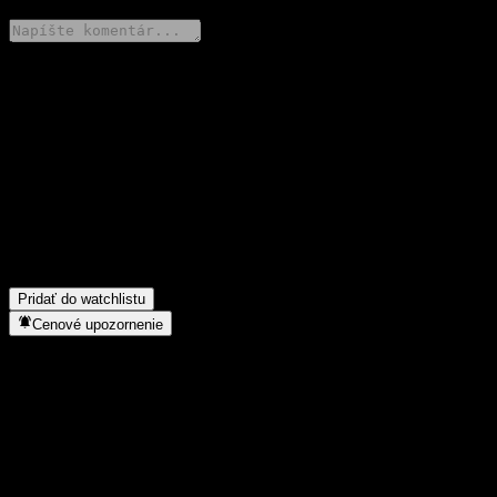
Podeľ sa o svoj názor
FAQ
Aká je dnes cena akcie spoločnosti PGIM Balanced Fund R?
▼
Aký ticker má akcia spoločnosti PGIM Balanced Fund R?
▼
Do akého sektora patrí PGIM Balanced Fund R?
▼
Kedy spoločnosť PGIM Balanced Fund R uskutočnila split akcií?
▼
Pridať do watchlistu
Cenové upozornenie