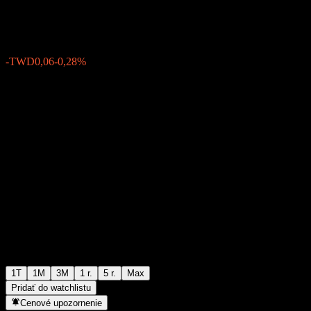
TWD21,18
0
-TWD0,06
-0,28%
Posledný týždeň
1T
1M
3M
1 r.
5 r.
Max
Pridať do watchlistu
Cenové upozornenie