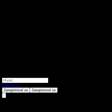
Prihlásiť sa
Zaregistrovať sa
Zaregistrovať sa
PGIM Balanced Fund R