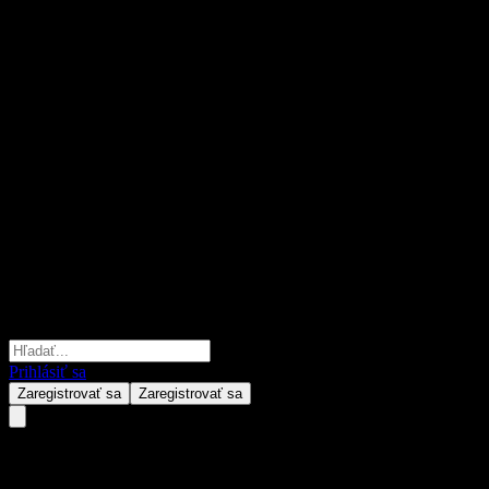
Prihlásiť sa
Zaregistrovať sa
Zaregistrovať sa
ChinaAMC CSI new energy vehic