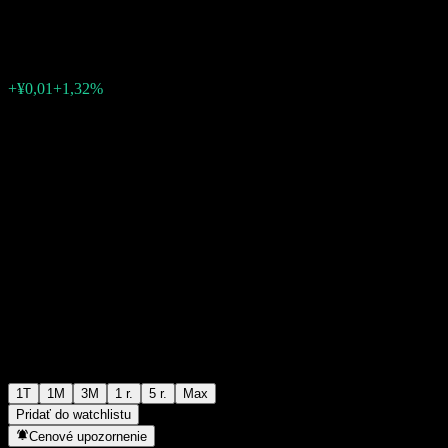
¥0,6968
0
+¥0,01
+1,32%
Posledný týždeň
1T
1M
3M
1 r.
5 r.
Max
Pridať do watchlistu
Cenové upozornenie