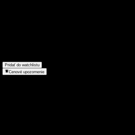
Podeľ sa o svoj názor
FAQ
Aká je dnes cena akcie spoločnosti ChinaAMC CSI new energy veh
Aký ticker má akcia spoločnosti ChinaAMC CSI new energy vehicl
Rastie cena akcií spoločnosti ChinaAMC CSI new energy vehicle i
Do akého sektora patrí ChinaAMC CSI new energy vehicle initiat
Kedy spoločnosť ChinaAMC CSI new energy vehicle initiated Feede
Pridať do watchlistu
Cenové upozornenie