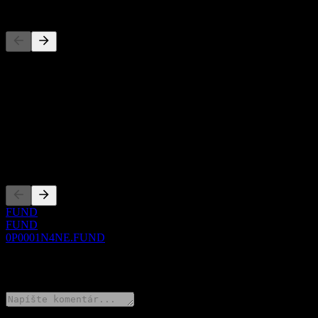
Konkurenti
Tento zoznam je analýza založená na nedávnych trhových udalostiach
O aplikácii
Show more...
CEO
Zalistovania
FUND
FUND
0P0001N4NE.FUND
0 Comments