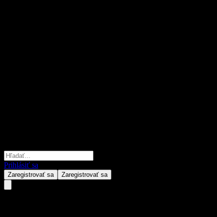
Prihlásiť sa
Zaregistrovať sa
Zaregistrovať sa
Huaan Medical Innovation