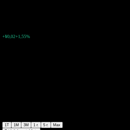
Alloc C
¥1,1701
0
+¥0,02
+1,55%
Posledný týždeň
1T
1M
3M
1 r.
5 r.
Max