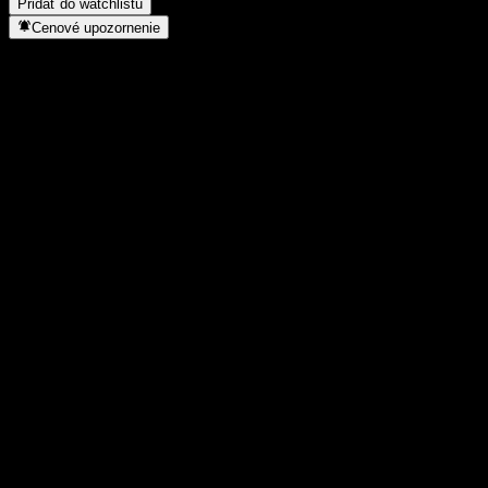
Pridať do watchlistu
Cenové upozornenie
Štatistiky
Denné maximum
1,1701
Denné minimum
1,1701
52-týždňové maximum
1,468
52-týždňové minimum
0,9649
Objem obchodov
-
Priem. objem
-
Trhová kap.
0
Pomer P/E
-
Dividendový výnos
-
Dividenda