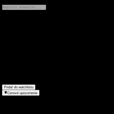
Podeľ sa o svoj názor
FAQ
Aká je dnes cena akcie spoločnosti Huaan Medical Innovation
Alloc C?
▼
Aký ticker má akcia spoločnosti Huaan Medical Innovation Alloc
C?
▼
Rastie cena akcií spoločnosti Huaan Medical Innovation Alloc C?
▼
Do akého sektora patrí Huaan Medical Innovation Alloc C?
▼
Kedy spoločnosť Huaan Medical Innovation Alloc C uskutočnila
split akcií?
▼
Pridať do watchlistu
Cenové upozornenie