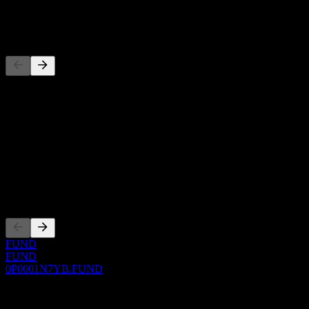
-
Konkurenti
Tento zoznam je analýza založená na nedávnych trhových
udalostiach. Nejde o investičné odporúčanie.
O aplikácii
Show more...
CEO
Zalistovania
FUND
FUND
0P0001N7YB.FUND
0 Comments