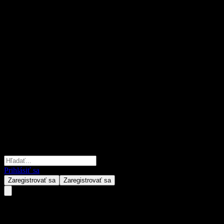
Prihlásiť sa
Zaregistrovať sa
Zaregistrovať sa
Bualuang US Alpha RMF