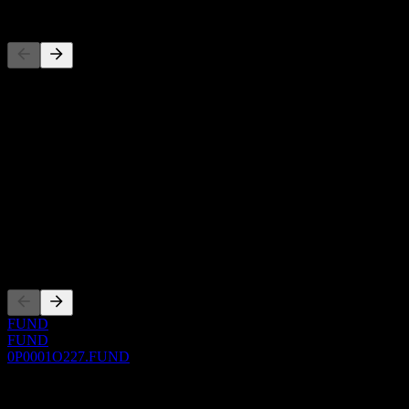
Konkurenti
Tento zoznam je analýza založená na nedávnych trhových
udalostiach. Nejde o investičné odporúčanie.
O aplikácii
Show more...
CEO
ISIN
0P0001O227
Zalistovania
FUND
FUND
0P0001O227.FUND
0 Comments