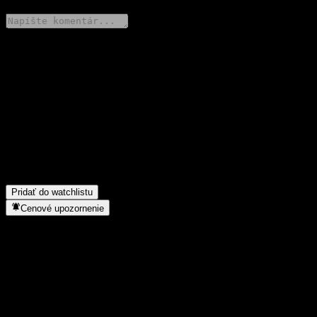
Podeľ sa o svoj názor
FAQ
Aká je dnes cena akcie spoločnosti Bualuang US Alpha RMF?
▼
Aký ticker má akcia spoločnosti Bualuang US Alpha RMF?
▼
Do akého sektora patrí Bualuang US Alpha RMF?
▼
Kedy spoločnosť Bualuang US Alpha RMF uskutočnila split
akcií?
▼
Pridať do watchlistu
Cenové upozornenie