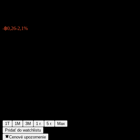
฿12,32
0
-฿0,26
-2,1%
Posledný týždeň
1T
1M
3M
1 r.
5 r.
Max
Pridať do watchlistu
Cenové upozornenie