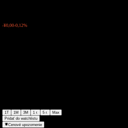
¥1,0321
0
-¥0,00
-0,12%
Posledný týždeň
1T
1M
3M
1 r.
5 r.
Max
Pridať do watchlistu
Cenové upozornenie