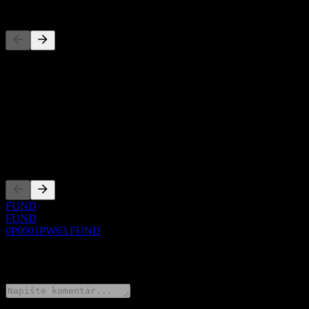
Konkurenti
Tento zoznam je analýza založená na nedávnych trhových udalostiach
O aplikácii
Show more...
CEO
Zalistovania
FUND
FUND
0P0001PW63.FUND
0 Comments