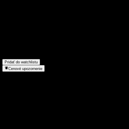
Podeľ sa o svoj názor
FAQ
Aká je dnes cena akcie spoločnosti BlackRock Puyue Fengli Allo
Aký ticker má akcia spoločnosti BlackRock Puyue Fengli Allocat
Rastie cena akcií spoločnosti BlackRock Puyue Fengli Allocation
Do akého sektora patrí BlackRock Puyue Fengli Allocation Fund 
Kedy spoločnosť BlackRock Puyue Fengli Allocation Fund C uskuto
Pridať do watchlistu
Cenové upozornenie