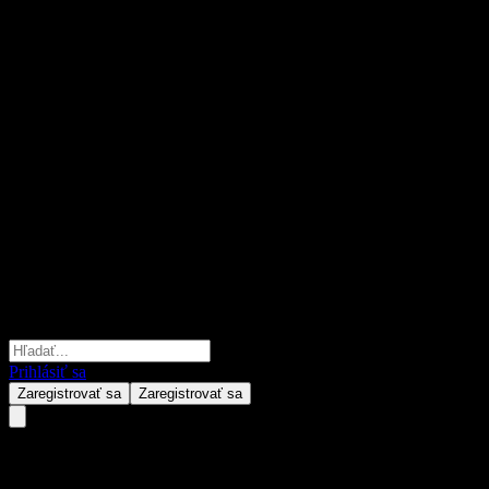
Prihlásiť sa
Zaregistrovať sa
Zaregistrovať sa
BlackRock Puyue Fengli Alloca