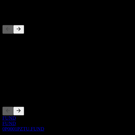
-
Konkurenti
Tento zoznam je analýza založená na nedávnych trhových
udalostiach. Nejde o investičné odporúčanie.
O aplikácii
Show more...
CEO
ISIN
0P0001PZTU
Zalistovania
FUND
FUND
0P0001PZTU.FUND