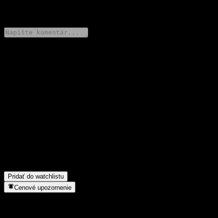
0 Comments
Podeľ sa o svoj názor
FAQ
Aká je dnes cena akcie spoločnosti Asset Plus Fixed Income
Fund 6M1 Not for Retail Investors?
▼
Aký ticker má akcia spoločnosti Asset Plus Fixed Income Fund
6M1 Not for Retail Investors?
▼
Do akého sektora patrí Asset Plus Fixed Income Fund 6M1 Not
for Retail Investors?
▼
Kedy spoločnosť Asset Plus Fixed Income Fund 6M1 Not for
Retail Investors uskutočnila split akcií?
▼
Pridať do watchlistu
Cenové upozornenie