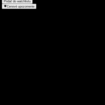
Pridať do watchlistu
Cenové upozornenie
Štatistiky
Denné maximum
-
Denné minimum
-
52-týždňové maximum
-
52-týždňové minimum
-
Objem obchodov
-
Priem. objem
-
Trhová kap.
0
Pomer P/E
-
Dividendový výnos
-
Dividenda