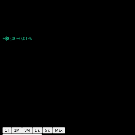
6M1 Not for Retail Investors
฿10,59
0
+฿0,00
+0,01%
Posledný týždeň
1T
1M
3M
1 r.
5 r.
Max