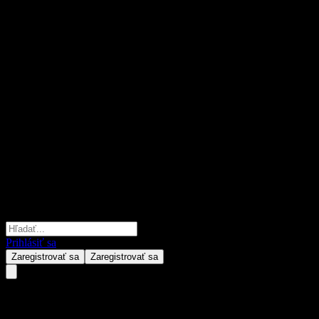
Prihlásiť sa
Zaregistrovať sa
Zaregistrovať sa
Asset Plus Fixed Income Fund