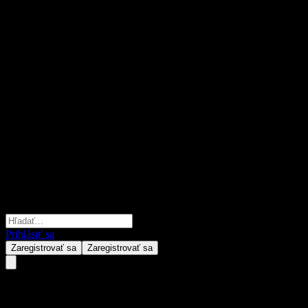
Prihlásiť sa
Zaregistrovať sa
Zaregistrovať sa
DB Didim OCIO Asset