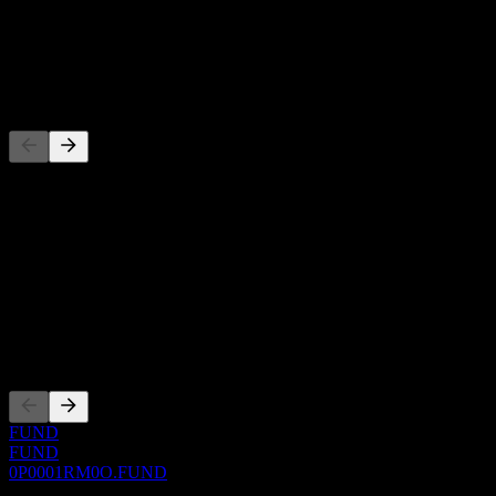
-
Dividenda
-
Konkurenti
Tento zoznam je analýza založená na nedávnych trhových
udalostiach. Nejde o investičné odporúčanie.
O aplikácii
Show more...
CEO
Zalistovania
FUND
FUND
0P0001RM0O.FUND