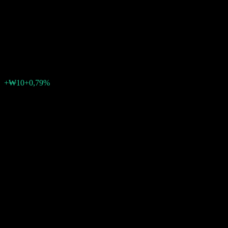
Allocation Neutral Balanced-
Fund of Funds C
₩1 321
0
+₩10
+0,79%
Posledný týždeň