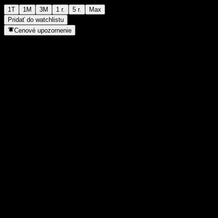
1T
1M
3M
1 r.
5 r.
Max
Pridať do watchlistu
Cenové upozornenie
Štatistiky
Denné maximum
1 321
Denné minimum
1 321
52-týždňové maximum
1 381
52-týždňové minimum
1 147
Objem obchodov
-
Priem. objem
-
Trhová kap.
0
Pomer P/E
-
Dividendový výnos