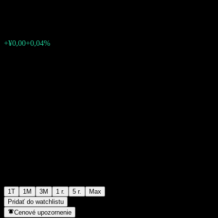
¥1,1090
0
+¥0,00
+0,04%
Posledný týždeň
1T
1M
3M
1 r.
5 r.
Max
Pridať do watchlistu
Cenové upozornenie