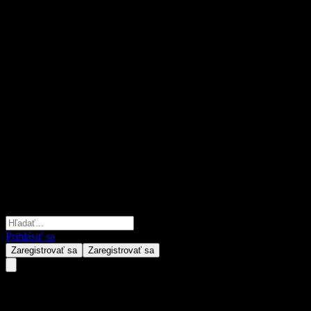
Prihlásiť sa
Zaregistrovať sa
Zaregistrovať sa
Caitong Secs Shuangxin 1Y Ho