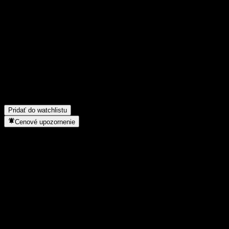
Podeľ sa o svoj názor
FAQ
Aká je dnes cena akcie spoločnosti Caitong Secs Shuangxin 1Y 
Aký ticker má akcia spoločnosti Caitong Secs Shuangxin 1Y Hol
Rastie cena akcií spoločnosti Caitong Secs Shuangxin 1Y Hold B
Do akého sektora patrí Caitong Secs Shuangxin 1Y Hold Bond A?
Kedy spoločnosť Caitong Secs Shuangxin 1Y Hold Bond A uskutočn
Pridať do watchlistu
Cenové upozornenie