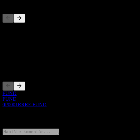
Konkurenti
Tento zoznam je analýza založená na nedávnych trhových udalostiach
O aplikácii
Show more...
CEO
Zalistovania
FUND
FUND
0P0001RRRE.FUND
0 Comments