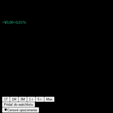
¥1,1209
0
+¥0,00
+0,01%
Posledný týždeň
1T
1M
3M
1 r.
5 r.
Max
Pridať do watchlistu
Cenové upozornenie