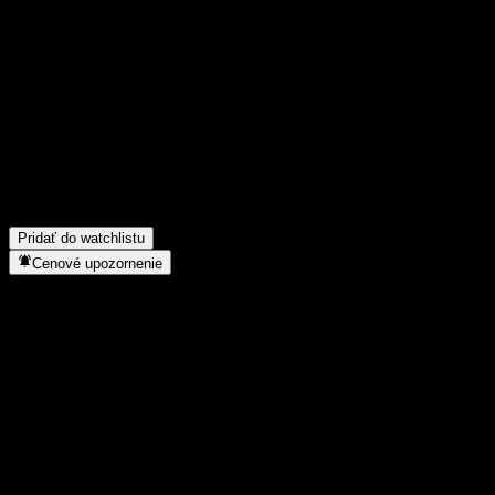
Podeľ sa o svoj názor
FAQ
Aká je dnes cena akcie spoločnosti Orient Secs YiXin Pure Bond 
Aký ticker má akcia spoločnosti Orient Secs YiXin Pure Bond E?
Rastie cena akcií spoločnosti Orient Secs YiXin Pure Bond E?
▼
Do akého sektora patrí Orient Secs YiXin Pure Bond E?
▼
Kedy spoločnosť Orient Secs YiXin Pure Bond E uskutočnila split 
Pridať do watchlistu
Cenové upozornenie