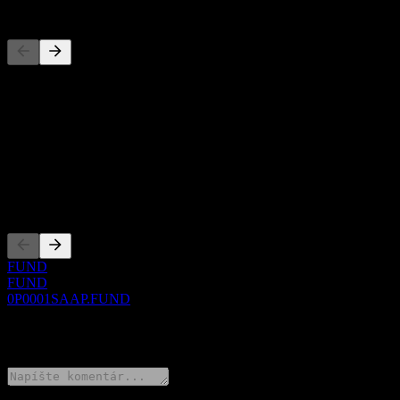
Konkurenti
Tento zoznam je analýza založená na nedávnych trhových udalostiach
O aplikácii
Show more...
CEO
Zalistovania
FUND
FUND
0P0001SAAP.FUND
0 Comments