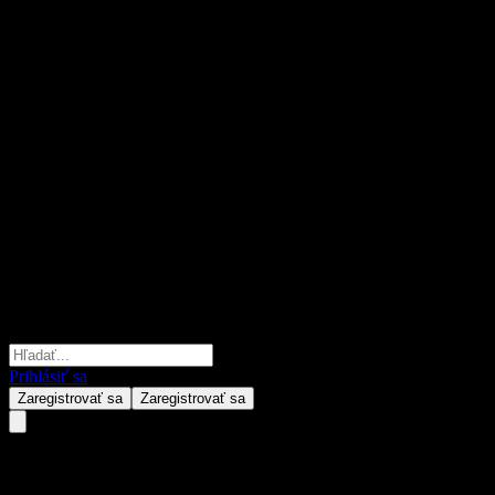
Prihlásiť sa
Zaregistrovať sa
Zaregistrovať sa
Orient Secs YiXin Pure Bond E