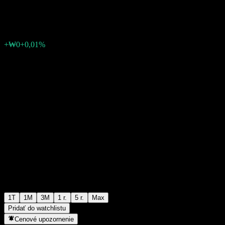
₩1 062
0
+₩0
+0,01%
Posledný týždeň
1T
1M
3M
1 r.
5 r.
Max
Pridať do watchlistu
Cenové upozornenie