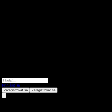
Prihlásiť sa
Zaregistrovať sa
Zaregistrovať sa
Woori US Government Bond Tar