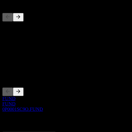
Konkurenti
Tento zoznam je analýza založená na nedávnych trhových udalostiach
O aplikácii
Show more...
CEO
ISIN
0P0001SC9O
Zalistovania
FUND
FUND
0P0001SC9O.FUND
0 Comments