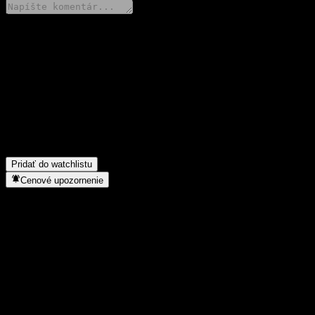
Podeľ sa o svoj názor
FAQ
Aká je dnes cena akcie spoločnosti Woori US Government Bond 
Aký ticker má akcia spoločnosti Woori US Government Bond Tar
Do akého sektora patrí Woori US Government Bond Target Conv
Kedy spoločnosť Woori US Government Bond Target Conversion M
Pridať do watchlistu
Cenové upozornenie