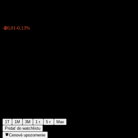
฿10,25
0
-฿0,01
-0,13%
Posledný týždeň
1T
1M
3M
1 r.
5 r.
Max
Pridať do watchlistu
Cenové upozornenie