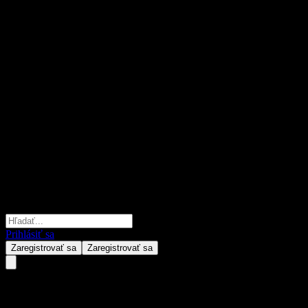
Prihlásiť sa
Zaregistrovať sa
Zaregistrovať sa
MFC Stable Income Fund 41 Not 