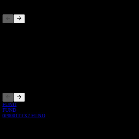
Konkurenti
Tento zoznam je analýza založená na nedávnych trhových udalostiach
O aplikácii
Show more...
CEO
ISIN
0P0001TTX7
Zalistovania
FUND
FUND
0P0001TTX7.FUND
0 Comments