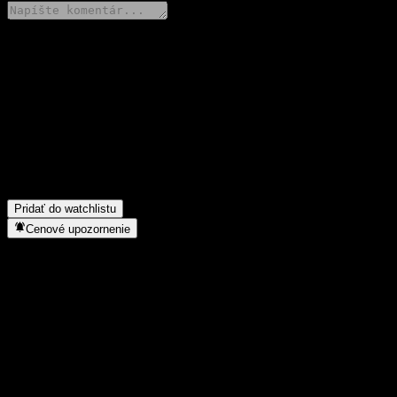
Podeľ sa o svoj názor
FAQ
Aká je dnes cena akcie spoločnosti MFC Stable Income Fund 41 Not
Aký ticker má akcia spoločnosti MFC Stable Income Fund 41 Not f
Do akého sektora patrí MFC Stable Income Fund 41 Not for Retail
Kedy spoločnosť MFC Stable Income Fund 41 Not for Retail Investo
Pridať do watchlistu
Cenové upozornenie