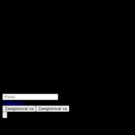
Prihlásiť sa
Zaregistrovať sa
Zaregistrovať sa
Fullgoal CSI A500 Intt Fdr Y