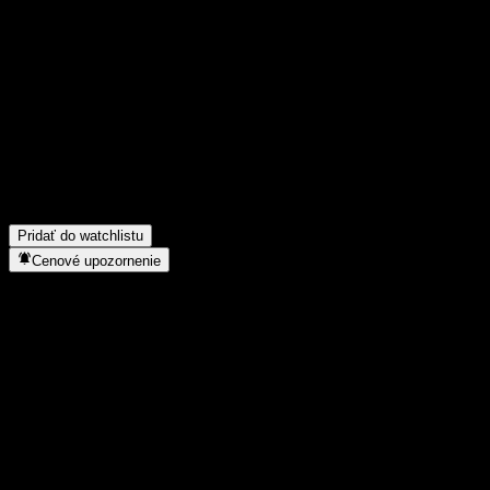
Podeľ sa o svoj názor
FAQ
Aká je dnes cena akcie spoločnosti Fullgoal CSI A500 Intt Fdr Y?
Aký ticker má akcia spoločnosti Fullgoal CSI A500 Intt Fdr Y?
▼
Rastie cena akcií spoločnosti Fullgoal CSI A500 Intt Fdr Y?
▼
Do akého sektora patrí Fullgoal CSI A500 Intt Fdr Y?
▼
Kedy spoločnosť Fullgoal CSI A500 Intt Fdr Y uskutočnila split ak
Pridať do watchlistu
Cenové upozornenie