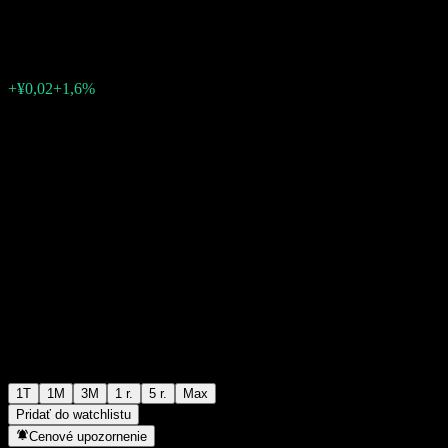
¥1,2430
0
+¥0,02
+1,6%
Posledný týždeň
1T
1M
3M
1 r.
5 r.
Max
Pridať do watchlistu
Cenové upozornenie