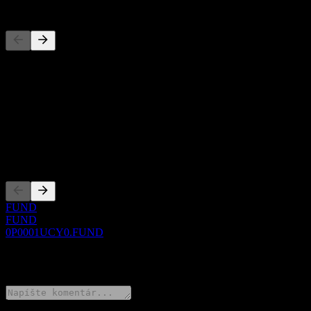
Konkurenti
Tento zoznam je analýza založená na nedávnych trhových udalostiach
O aplikácii
Show more...
CEO
Zalistovania
FUND
FUND
0P0001UCY0.FUND
0 Comments