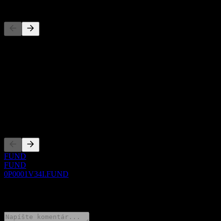
Konkurenti
Tento zoznam je analýza založená na nedávnych trhových
udalostiach. Nejde o investičné odporúčanie.
O aplikácii
Show more...
CEO
Zalistovania
FUND
FUND
0P0001V34I.FUND
0 Comments