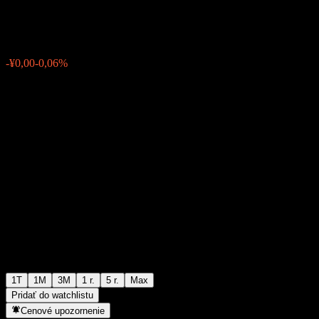
¥1,2310
0
-¥0,00
-0,06%
Posledný týždeň
1T
1M
3M
1 r.
5 r.
Max
Pridať do watchlistu
Cenové upozornenie