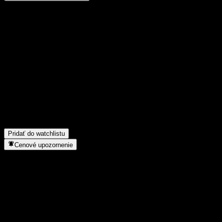
Podeľ sa o svoj názor
FAQ
Aká je dnes cena akcie spoločnosti Penghua CSI 800 Intt Fdr C?
▼
Aký ticker má akcia spoločnosti Penghua CSI 800 Intt Fdr C?
▼
Rastie cena akcií spoločnosti Penghua CSI 800 Intt Fdr C?
▼
Do akého sektora patrí Penghua CSI 800 Intt Fdr C?
▼
Kedy spoločnosť Penghua CSI 800 Intt Fdr C uskutočnila split
akcií?
▼
Pridať do watchlistu
Cenové upozornenie