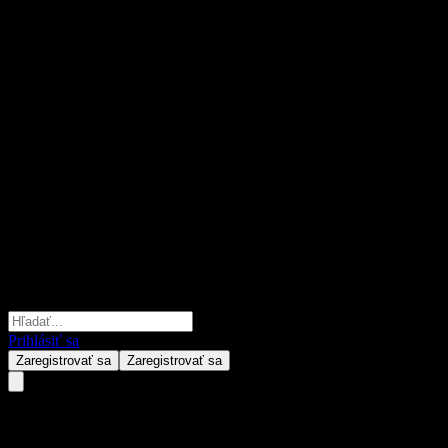
Prihlásiť sa
Zaregistrovať sa
Zaregistrovať sa
Penghua CSI 800 Intt Fdr C