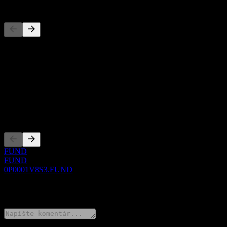
Konkurenti
Tento zoznam je analýza založená na nedávnych trhových udalostiach
O aplikácii
Show more...
CEO
Zalistovania
FUND
FUND
0P0001V8S3.FUND
0 Comments