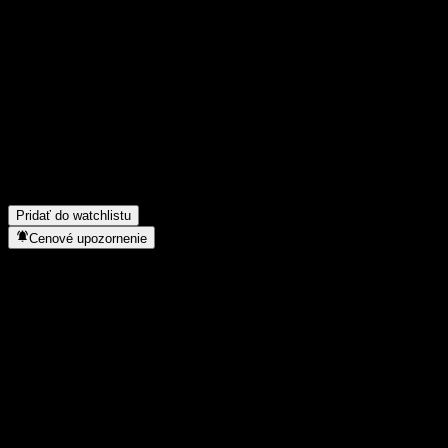
Podeľ sa o svoj názor
FAQ
Aká je dnes cena akcie spoločnosti Huaan High-end Equipment Equ
Aký ticker má akcia spoločnosti Huaan High-end Equipment Equit
Rastie cena akcií spoločnosti Huaan High-end Equipment Equity I
Do akého sektora patrí Huaan High-end Equipment Equity Intt A?
Kedy spoločnosť Huaan High-end Equipment Equity Intt A uskutočn
Pridať do watchlistu
Cenové upozornenie