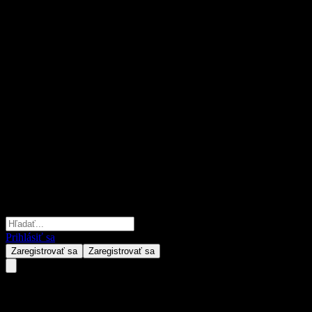
Prihlásiť sa
Zaregistrovať sa
Zaregistrovať sa
Huaan High-end Equipment Equ