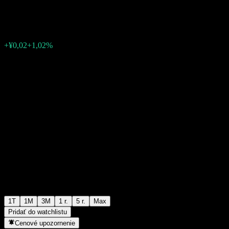
¥1,7867
0
+¥0,02
+1,02%
Posledný týždeň
1T
1M
3M
1 r.
5 r.
Max
Pridať do watchlistu
Cenové upozornenie