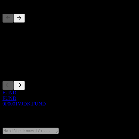
Konkurenti
Tento zoznam je analýza založená na nedávnych trhových udalostiach
O aplikácii
Show more...
CEO
Zalistovania
FUND
FUND
0P0001VJDK.FUND
0 Comments