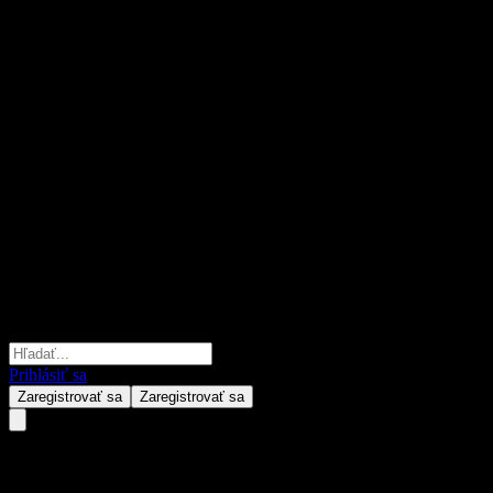
Prihlásiť sa
Zaregistrovať sa
Zaregistrovať sa
Ping An ChiNext Fdr E