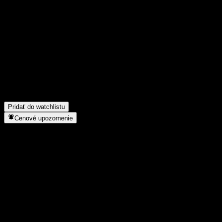
Podeľ sa o svoj názor
FAQ
Aká je dnes cena akcie spoločnosti Ping An ChiNext Fdr E?
▼
Aký ticker má akcia spoločnosti Ping An ChiNext Fdr E?
▼
Rastie cena akcií spoločnosti Ping An ChiNext Fdr E?
▼
Do akého sektora patrí Ping An ChiNext Fdr E?
▼
Kedy spoločnosť Ping An ChiNext Fdr E uskutočnila split akcií?
Pridať do watchlistu
Cenové upozornenie