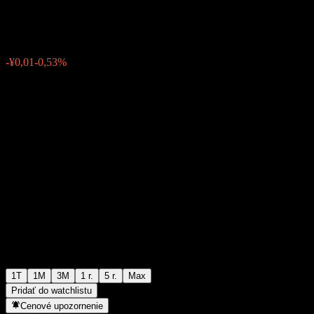
¥1,9502
0
-¥0,01
-0,53%
Posledný týždeň
1T
1M
3M
1 r.
5 r.
Max
Pridať do watchlistu
Cenové upozornenie