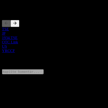
JP3946200007
Zalistovania
TSE
JP
1934.TSE
OTC Link
US
YRCCF
0 Comments
Podeľ sa o svoj názor
FAQ
Aká je dnes cena akcie spoločnosti Yurtec?
▼