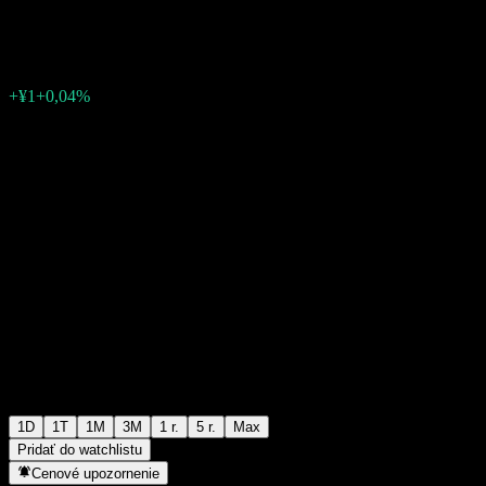
¥2 465
4
+¥1
+0,04%
06:30 Dnes
1D
1T
1M
3M
1 r.
5 r.
Max
Pridať do watchlistu
Cenové upozornenie