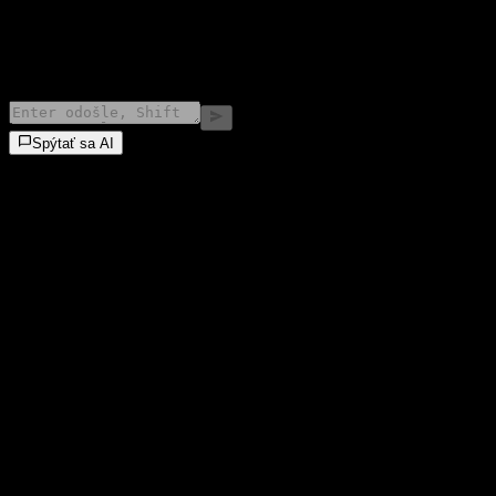
©
2026
Stock Events GmbH
Spýtať sa AI