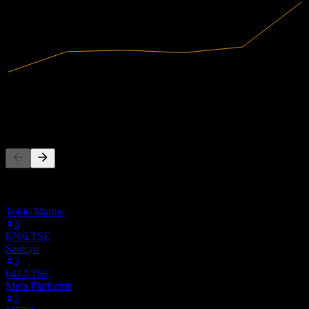
257,2B
Tržby
11,98B
Čistý zisk
Ľudia tiež sledujú
Tento zoznam vychádza zo zoznamov sledovaných titulov
používateľov Stock Events, ktorí sledujú 1934.TSE. Nie je to
investičné odporúčanie.
Tokio Marine
3
8766.TSE
Sankyo
3
6417.TSE
Meta Platforms
2