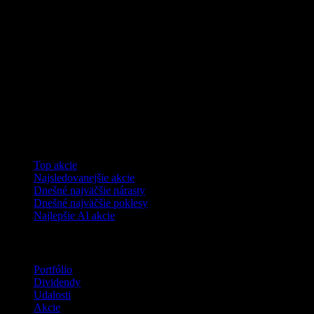
Kolekcie
Top akcie
Najsledovanejšie akcie
Dnešné najväčšie nárasty
Dnešné najväčšie poklesy
Najlepšie AI akcie
Funkcie
Portfólio
Dividendy
Udalosti
Akcie