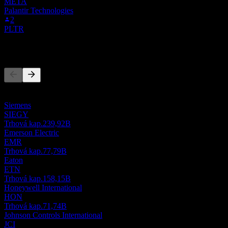
META
Palantir Technologies
2
PLTR
Konkurenti
Tento zoznam je analýza založená na nedávnych trhových
udalostiach. Nejde o investičné odporúčanie.
Siemens
SIEGY
Trhová kap.
239,92B
Emerson Electric
EMR
Trhová kap.
77,79B
Eaton
ETN
Trhová kap.
158,15B
Honeywell International
HON
Trhová kap.
71,74B
Johnson Controls International
JCI