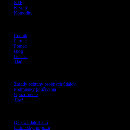
ETF
Krypto
Komodity
company
Cenník
Partner
Pomoc
Blog
Učiť sa
Tlač
Právne
Zásady ochrany osobných údajov
Podmienky používania
Upozornenie
Tiráž
Pre firmy
Dáta o udalostiach
Partnerský program