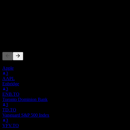
0
Tržby
-2,21M
Čistý zisk
Ľudia tiež sledujú
Tento zoznam vychádza zo zoznamov sledovaných titulov používateľov
Apple
3
AAPL
Enbridge
3
ENB.TO
Toronto Dominion Bank
3
TD.TO
Vanguard S&P 500 Index
3
VFV.TO