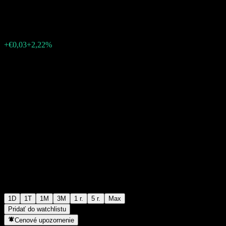
€1,2880
34
+€0,03
+2,22%
19:55 Dnes
1D
1T
1M
3M
1 r.
5 r.
Max
Pridať do watchlistu
Cenové upozornenie