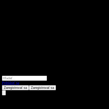
Prihlásiť sa
Zaregistrovať sa
Zaregistrovať sa
Doubleview Gold