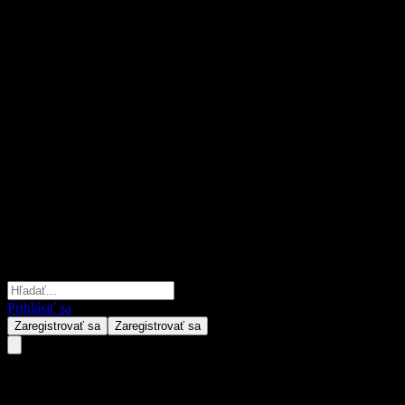
Prihlásiť sa
Zaregistrovať sa
Zaregistrovať sa
MAXIS Nikkei Semiconductor S