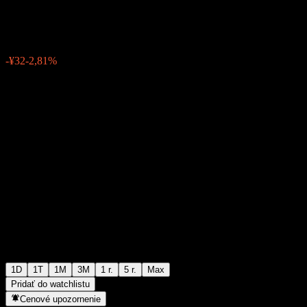
¥1 108
7
-¥32
-2,81%
Friday 06:24
1D
1T
1M
3M
1 r.
5 r.
Max
Pridať do watchlistu
Cenové upozornenie