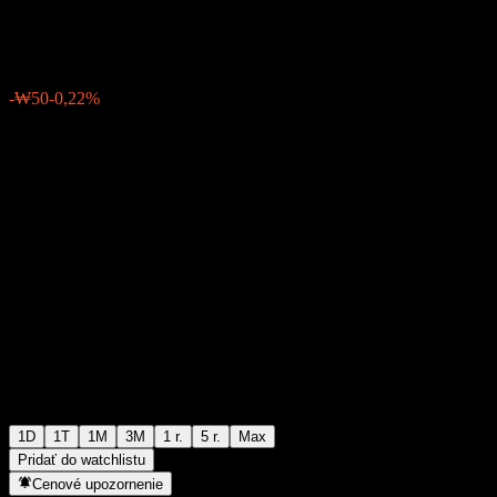
₩22 650
1
-₩50
-0,22%
Friday 06:30
1D
1T
1M
3M
1 r.
5 r.
Max
Pridať do watchlistu
Cenové upozornenie