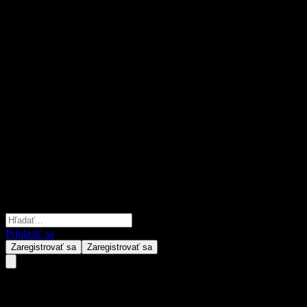
Prihlásiť sa
Zaregistrovať sa
Zaregistrovať sa
Ipark Hyundai Development C