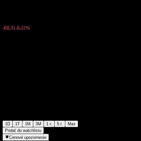
€4,76
63
-€0,31
-6,11%
Friday 06:01
1D
1T
1M
3M
1 r.
5 r.
Max
Pridať do watchlistu
Cenové upozornenie