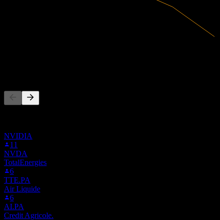
42,9M
Tržby
-5,3M
Čistý zisk
Ľudia tiež sledujú
Tento zoznam vychádza zo zoznamov sledovaných titulov
používateľov Stock Events, ktorí sledujú 41R.F. Nie je to investičné
odporúčanie.
NVIDIA
11
NVDA
TotalEnergies
6
TTE.PA
Air Liquide
6
AI.PA
Credit Agricole.