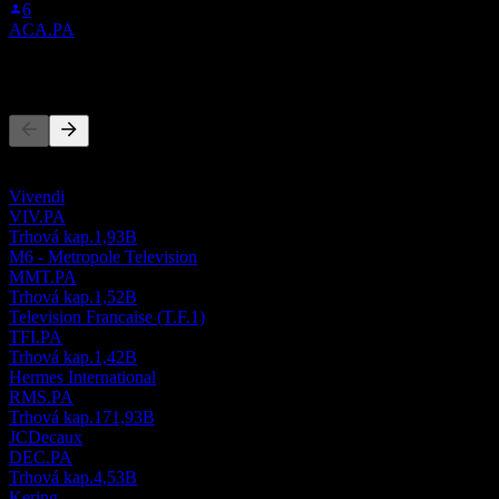
6
ACA.PA
Konkurenti
Tento zoznam je analýza založená na nedávnych trhových
udalostiach. Nejde o investičné odporúčanie.
Vivendi
VIV.PA
Trhová kap.
1,93B
M6 - Metropole Television
MMT.PA
Trhová kap.
1,52B
Television Francaise (T.F.1)
TFI.PA
Trhová kap.
1,42B
Hermes International
RMS.PA
Trhová kap.
171,93B
JCDecaux
DEC.PA
Trhová kap.
4,53B
Kering