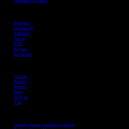
Najlepšie AI akcie
Funkcie
Portfólio
Dividendy
Udalosti
Akcie
ETF
Krypto
Komodity
company
Cenník
Partner
Pomoc
Blog
Učiť sa
Tlač
Právne
Zásady ochrany osobných údajov