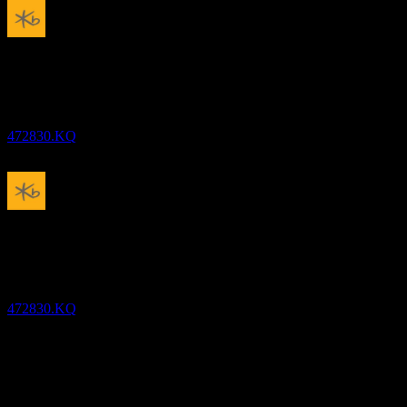
Vyplatená dividenda
4
AUG
27
KB RISE US Treasury Bond 30Y Covered
Call
Odhadované
472830.KQ
Bez dividendy
30
AUG
27
KB RISE US Treasury Bond 30Y Covered
Call
Odhadované
472830.KQ