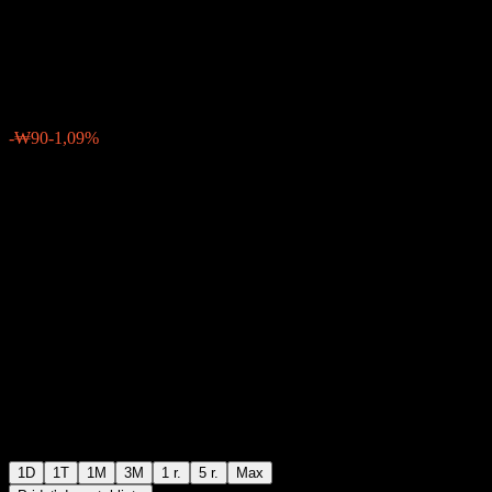
30Y Covered Call
₩8 180
4
-₩90
-1,09%
06:30 Dnes
1D
1T
1M
3M
1 r.
5 r.
Max