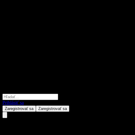
Prihlásiť sa
Zaregistrovať sa
Zaregistrovať sa
KB RISE US Treasury Bond