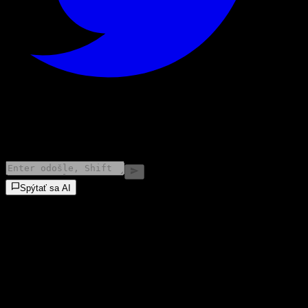
©
2026
Stock Events GmbH
Spýtať sa AI