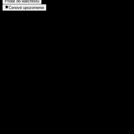
Pridať do watchlistu
Cenové upozornenie
Štatistiky
Denné maximum
8 220
Denné minimum
8 165
52-týždňové maximum
9 660
52-týždňové minimum
8 165
Objem obchodov
14 412
Priem. objem
65 097
Trhová kap.
0
Pomer P/E
-
Dividendový výnos
5,16%
Dividenda