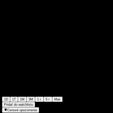
RM0,2650
7
+RM0,00
+0%
Friday 08:01
1D
1T
1M
3M
1 r.
5 r.
Max
Pridať do watchlistu
Cenové upozornenie