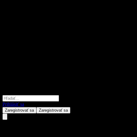
Prihlásiť sa
Zaregistrovať sa
Zaregistrovať sa
Nexg Berhad