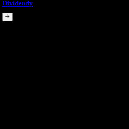
Dividendy
0
%
Dividendový výnos
Oct 24
TWD0,23
Oct 23
TWD0,65
Oct 22
TWD0,47
10-ročný rast
N/A
5-ročný rast
N/A
3-ročný rast
N/A
Rast za 1 rok
N/A
Finančné údaje
-0,51%
Zisková marža