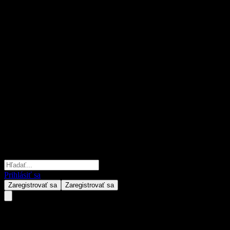
Prihlásiť sa
Zaregistrovať sa
Zaregistrovať sa
United Recommend Internation