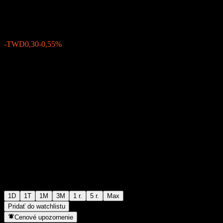
TWD54,00
0
-TWD0,30
-0,55%
05:30 Dnes
1D
1T
1M
3M
1 r.
5 r.
Max
Pridať do watchlistu
Cenové upozornenie