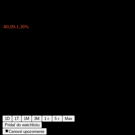
¥6,55
0
-¥0,09
-1,36%
07:00 Dnes
1D
1T
1M
3M
1 r.
5 r.
Max
Pridať do watchlistu
Cenové upozornenie