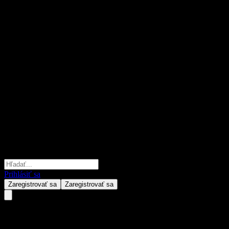
Prihlásiť sa
Zaregistrovať sa
Zaregistrovať sa
Hangzhou Jiebai Group.