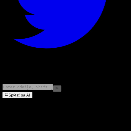
©
2026
Stock Events GmbH
Spýtať sa AI