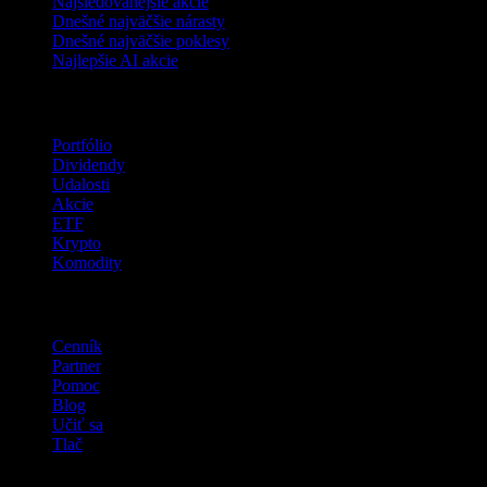
Najsledovanejšie akcie
Dnešné najväčšie nárasty
Dnešné najväčšie poklesy
Najlepšie AI akcie
Funkcie
Portfólio
Dividendy
Udalosti
Akcie
ETF
Krypto
Komodity
company
Cenník
Partner
Pomoc
Blog
Učiť sa
Tlač
Právne