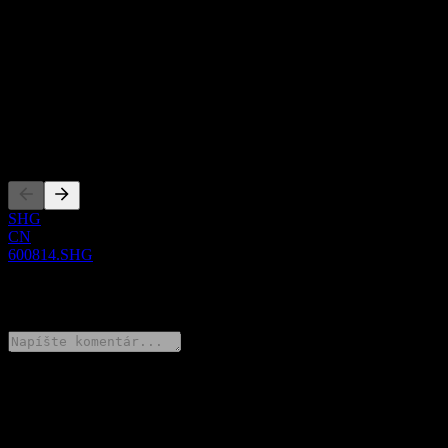
Zamestnanci
963
Krajina
Čína
ISIN
CNE000000DP8
Zalistovania
SHG
CN
600814.SHG
0 Comments
Podeľ sa o svoj názor