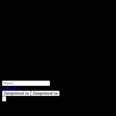
Prihlásiť sa
Zaregistrovať sa
Zaregistrovať sa
SMTAM Bank Loan Open