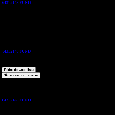
64312148.FUND
Podeľ sa o svoj názor
FAQ
Aká je dnes cena akcie spoločnosti SMTAM Bank Loan Open
Vyplatená dividenda
UnHedged?
▼
10
Aký ticker má akcia spoločnosti SMTAM Bank Loan Open
NOV
UnHedged?
▼
SMTAM Bank Loan Open UnHedged
Vypláca SMTAM Bank Loan Open UnHedged dividendy?
▼
Odhadované
Do akého sektora patrí SMTAM Bank Loan Open UnHedged?
64312148.FUND
▼
Kedy spoločnosť SMTAM Bank Loan Open UnHedged
uskutočnila split akcií?
▼
Pridať do watchlistu
Cenové upozornenie
Bez dividendy
10
DEC
SMTAM Bank Loan Open UnHedged
Odhadované
64312148.FUND