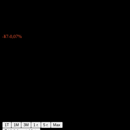
UnHedged
¥10 685
0
-¥7
-0,07%
Posledný týždeň
1T
1M
3M
1 r.
5 r.
Max