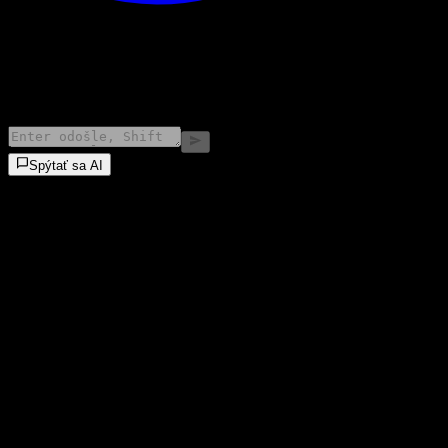
©
2026
Stock Events GmbH
Spýtať sa AI