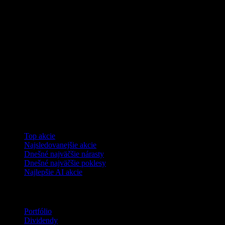
Kolekcie
Top akcie
Najsledovanejšie akcie
Dnešné najväčšie nárasty
Dnešné najväčšie poklesy
Najlepšie AI akcie
Funkcie
Portfólio
Dividendy