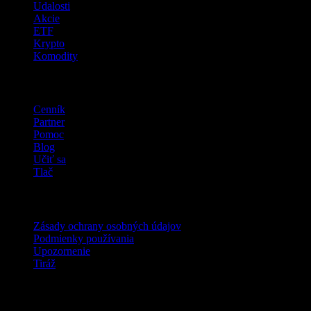
Udalosti
Akcie
ETF
Krypto
Komodity
company
Cenník
Partner
Pomoc
Blog
Učiť sa
Tlač
Právne
Zásady ochrany osobných údajov
Podmienky používania
Upozornenie
Tiráž
Pre firmy