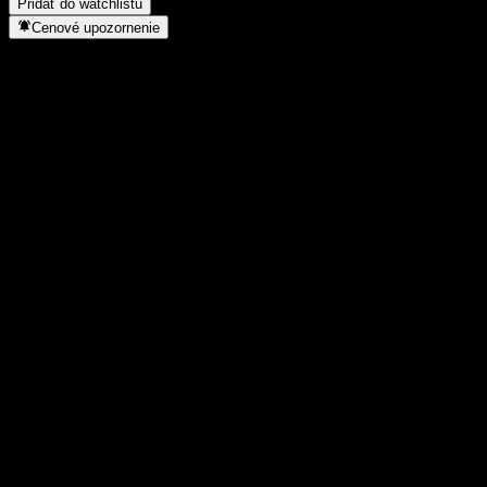
Pridať do watchlistu
Cenové upozornenie
Štatistiky
Denné maximum
10 685
Denné minimum
10 685
52-týždňové maximum
11 100
52-týždňové minimum
10 145
Objem obchodov
-
Priem. objem
-
Trhová kap.
0
Pomer P/E
-
Dividendový výnos
5,62%
Dividenda