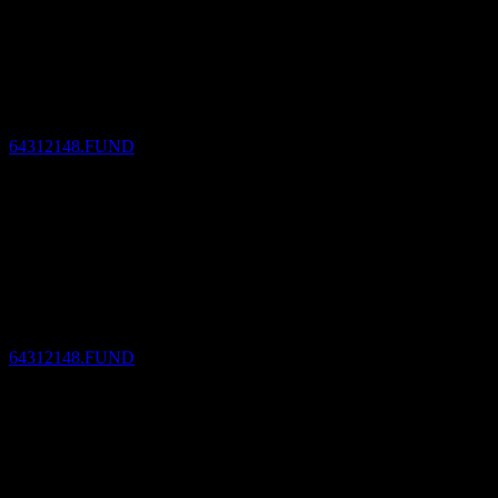
Vyplatená dividenda
10
DEC
SMTAM Bank Loan Open UnHedged
Odhadované
64312148.FUND
Bez dividendy
11
JAN
27
SMTAM Bank Loan Open UnHedged
Odhadované
64312148.FUND