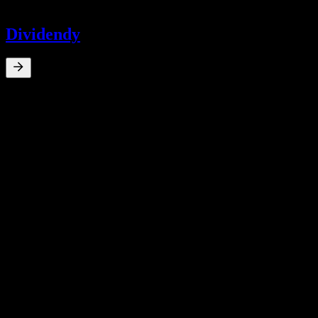
-
Dividendy
0
%
Dividendový výnos
May 25
¥0,10
Jan 25
¥0,30
10-ročný rast
N/A
5-ročný rast
N/A
3-ročný rast
N/A
Rast za 1 rok
N/A
Výsledky hospodárenia
27
Feb
Očakávané