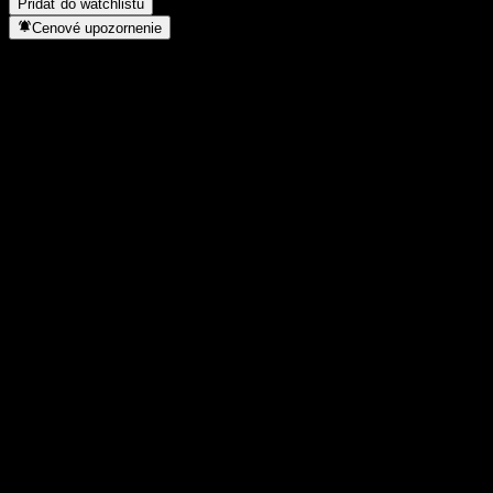
Pridať do watchlistu
Cenové upozornenie
Štatistiky
Denné maximum
47,36
Denné minimum
46,38
52-týždňové maximum
85,76
52-týždňové minimum
42,31
Objem obchodov
1 076 992
Priem. objem
2 128 742
Trhová kap.
18,56B
Pomer P/E
-
Dividendový výnos
-
Dividenda