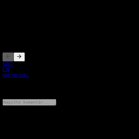
Show more...
CEO
ISIN
CNE100006ZR3
Zalistovania
SHG
CN
688708.SHG
0 Comments
Podeľ sa o svoj názor
FAQ