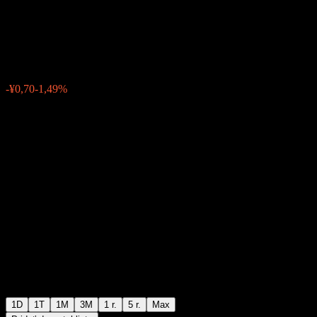
Technology.
¥46,40
0
-¥0,70
-1,49%
07:00 Dnes
1D
1T
1M
3M
1 r.
5 r.
Max