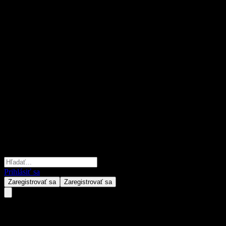
Prihlásiť sa
Zaregistrovať sa
Zaregistrovať sa
Chengdu Jiachi Electronic