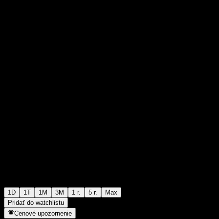
€0,002500
0
+€0,00
+0%
Wednesday 14:50
1D
1T
1M
3M
1 r.
5 r.
Max
Pridať do watchlistu
Cenové upozornenie