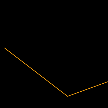
Finančné údaje
-208,56%
Zisková marža
Stratová
2019
2020
2021
2022
2023
2024