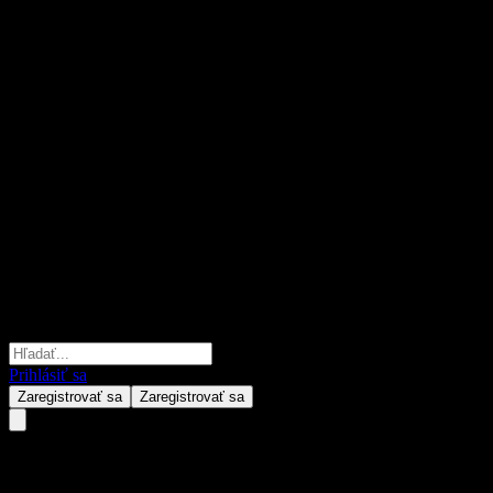
Prihlásiť sa
Zaregistrovať sa
Zaregistrovať sa
Amatheon Agri N.V