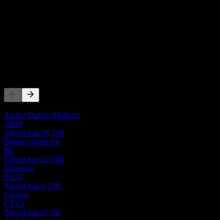
4,63M
Tržby
-9,65M
Čistý zisk
Konkurenti
Tento zoznam je analýza založená na nedávnych trhových udalostiach
Archer Daniels Midland
ADM
Trhová kap.
38,75B
Bunge Global SA
BG
Trhová kap.
22,18B
Ingredion
INGR
Trhová kap.
6,23B
Corteva
CTVA
Trhová kap.
57,3B