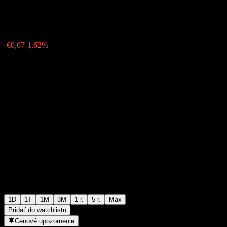
€4,26
6143
-€0,07
-1,62%
06:10 Dnes
1D
1T
1M
3M
1 r.
5 r.
Max
Pridať do watchlistu
Cenové upozornenie