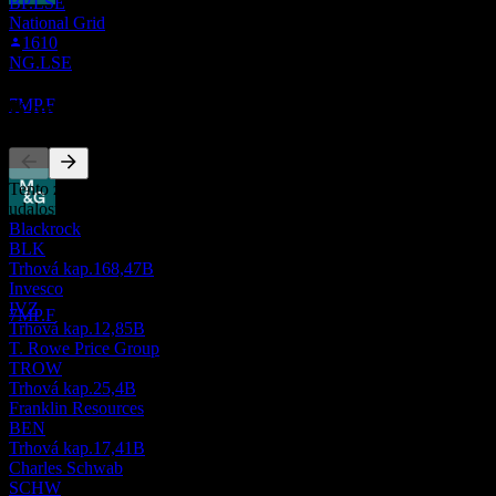
BP.LSE
Bez dividendy
National Grid
11
1610
SEP
28
NG.LSE
M&G
Odhadované
Konkurenti
7MP.F
Tento zoznam je analýza založená na nedávnych trhových
udalostiach. Nejde o investičné odporúčanie.
Vyplatená dividenda
Blackrock
17
BLK
OCT
28
Trhová kap.
168,47B
M&G
Invesco
Odhadované
IVZ
7MP.F
Trhová kap.
12,85B
T. Rowe Price Group
TROW
Trhová kap.
25,4B
Franklin Resources
BEN
Trhová kap.
17,41B
Charles Schwab
SCHW