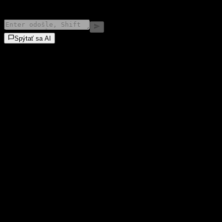
©
2026
Stock Events GmbH
Spýtať sa AI