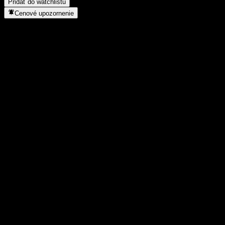
Pridať do watchlistu
Cenové upozornenie