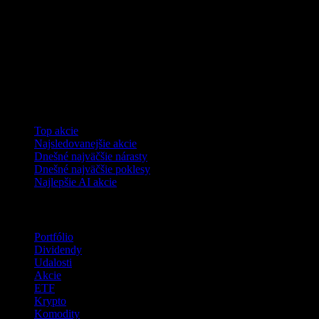
Kolekcie
Top akcie
Najsledovanejšie akcie
Dnešné najväčšie nárasty
Dnešné najväčšie poklesy
Najlepšie AI akcie
Funkcie
Portfólio
Dividendy
Udalosti
Akcie
ETF
Krypto
Komodity