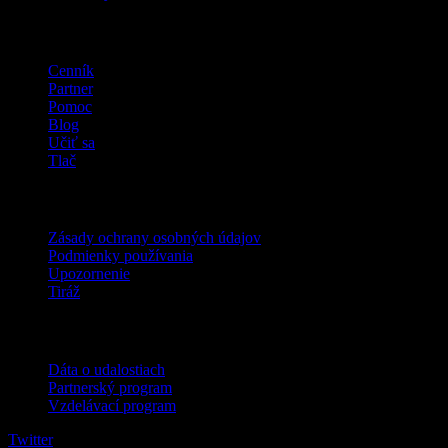
company
Cenník
Partner
Pomoc
Blog
Učiť sa
Tlač
Právne
Zásady ochrany osobných údajov
Podmienky používania
Upozornenie
Tiráž
Pre firmy
Dáta o udalostiach
Partnerský program
Vzdelávací program
Twitter