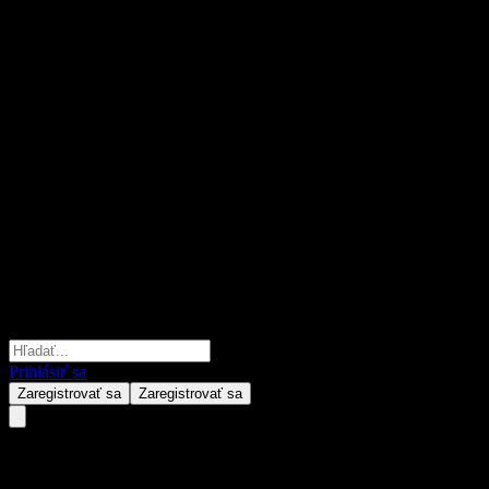
Prihlásiť sa
Zaregistrovať sa
Zaregistrovať sa
Techbase Industries Berhad