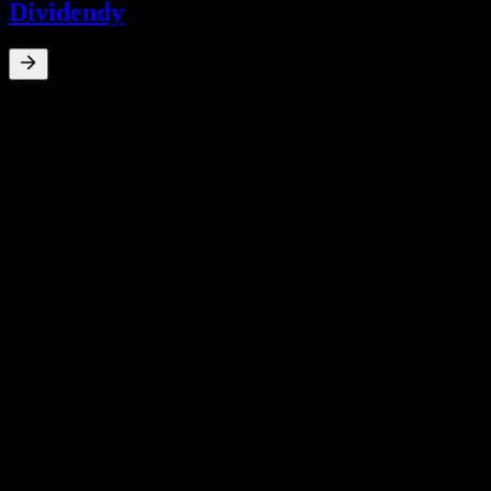
Dividendy
0
%
Dividendový výnos
Jan 22
RM0,00
Jan 21
RM0,01
Jan 20
RM0,00
Jan 19
RM0,00
Jan 18
RM0,01
10-ročný rast
N/A
5-ročný rast
N/A
3-ročný rast
N/A
Rast za 1 rok
N/A