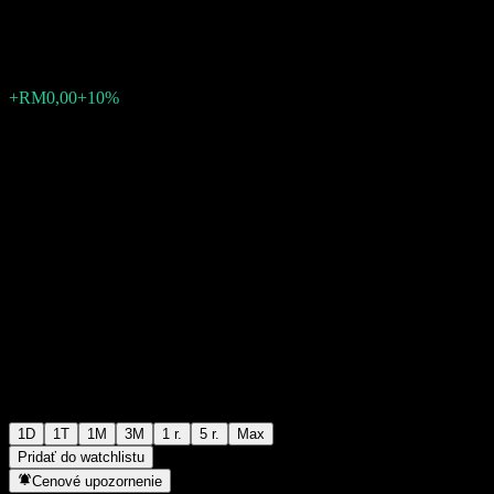
RM0,055000
2
+RM0,00
+10%
03:36 Dnes
1D
1T
1M
3M
1 r.
5 r.
Max
Pridať do watchlistu
Cenové upozornenie