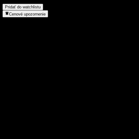
AAAGSXX uskutočnila split akcií?
▼
Pridať do watchlistu
Cenové upozornenie