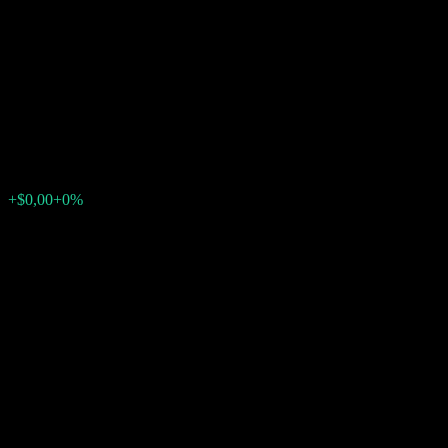
Company LLC Autocallable
Contingent Interest Worst Of
Barrier Note AAAGSXX
$9,61
0
+$0,00
+0%
Posledný týždeň