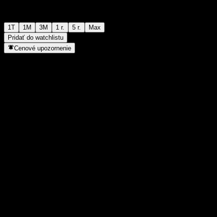
1T
1M
3M
1 r.
5 r.
Max
Pridať do watchlistu
Cenové upozornenie
Štatistiky
Denné maximum
-
Denné minimum
-
52-týždňové maximum
9,67
52-týždňové minimum
8,79
Objem obchodov
-
Priem. objem
-
Trhová kap.
0
Pomer P/E