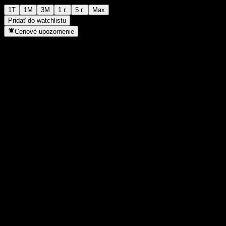
1T
1M
3M
1 r.
5 r.
Max
Pridať do watchlistu
Cenové upozornenie
Štatistiky
Denné maximum
-
Denné minimum
-
52-týždňové maximum
14,2
52-týždňové minimum
11,8
Objem obchodov
-
Priem. objem
-
Trhová kap.
0
Pomer P/E
-
Dividendový výnos