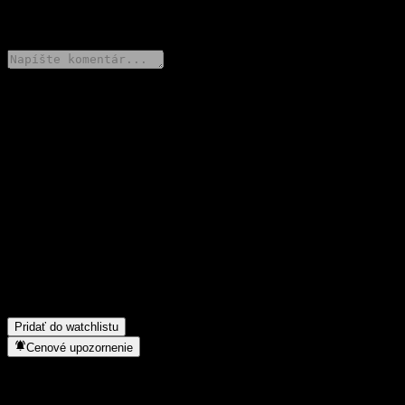
0 Comments
Podeľ sa o svoj názor
FAQ
Aká je dnes cena akcie spoločnosti Morgan Stanley Finance LLC
Point to Point Barrier Note AADANXX?
▼
Aký ticker má akcia spoločnosti Morgan Stanley Finance LLC
Point to Point Barrier Note AADANXX?
▼
Do akého sektora patrí Morgan Stanley Finance LLC Point to
Point Barrier Note AADANXX?
▼
Kedy spoločnosť Morgan Stanley Finance LLC Point to Point
Barrier Note AADANXX uskutočnila split akcií?
▼
Pridať do watchlistu
Cenové upozornenie