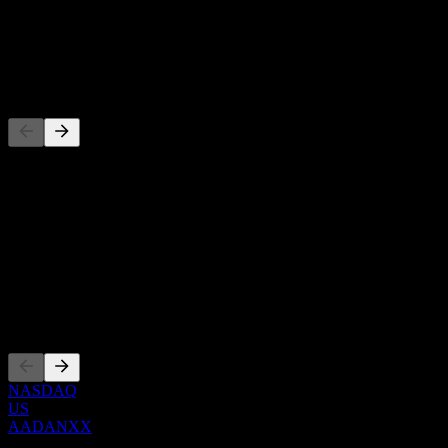
-
Dividenda
-
Konkurenti
Tento zoznam je analýza založená na nedávnych trhových
udalostiach. Nejde o investičné odporúčanie.
O aplikácii
Show more...
CEO
Zalistovania
NASDAQ
US
AADANXX