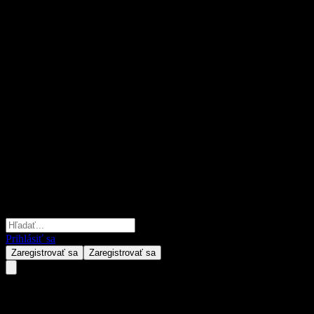
Prihlásiť sa
Zaregistrovať sa
Zaregistrovať sa
Morgan Stanley Finance LLC