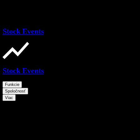
Stock Events
Stock Events
Funkcie
Spoločnosť
Viac