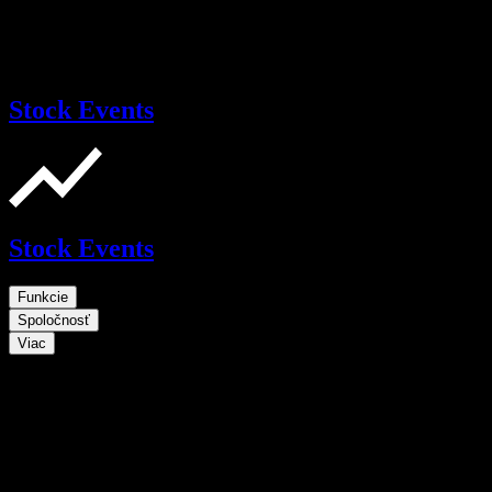
Stock Events
Stock Events
Funkcie
Spoločnosť
Viac