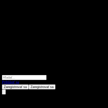
Prihlásiť sa
Zaregistrovať sa
Zaregistrovať sa
JPMorgan Chase Financial