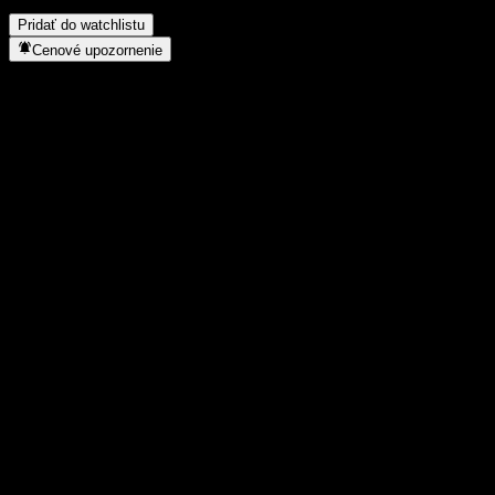
uskutočnila split akcií?
▼
Pridať do watchlistu
Cenové upozornenie