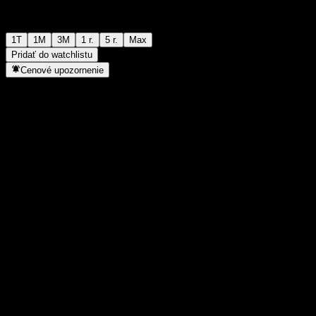
1T
1M
3M
1 r.
5 r.
Max
Pridať do watchlistu
Cenové upozornenie
Štatistiky
Denné maximum
-
Denné minimum
-
52-týždňové maximum
125,42
52-týždňové minimum
122,31
Objem obchodov
-
Priem. objem
-
Trhová kap.
0
Pomer P/E