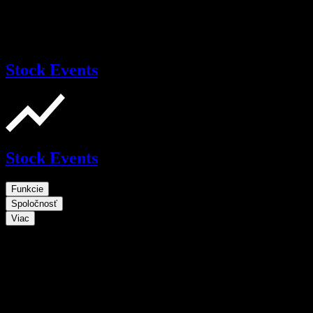
Stock Events
Stock Events
Funkcie
Spoločnosť
Viac