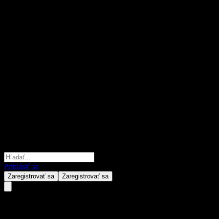
Prihlásiť sa
Zaregistrovať sa
Zaregistrovať sa
Citigroup Global Markets