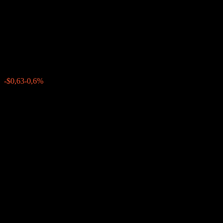
Point to Point Fully Principally
Protected Note AAZLYXX
$104,36
0
-$0,63
-0,6%
Posledný týždeň