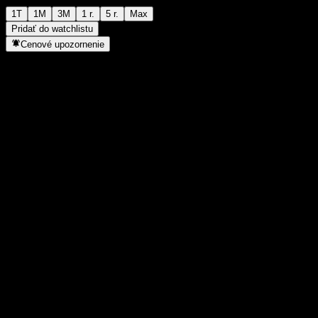
1T
1M
3M
1 r.
5 r.
Max
Pridať do watchlistu
Cenové upozornenie
Štatistiky
Denné maximum
-
Denné minimum
-
52-týždňové maximum
106,33
52-týždňové minimum
98,11
Objem obchodov
-
Priem. objem
-
Trhová kap.
0
Pomer P/E
-
Dividendový výnos