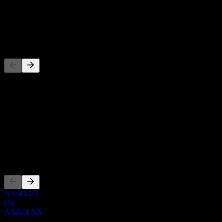
-
Dividenda
-
Konkurenti
Tento zoznam je analýza založená na nedávnych trhových
udalostiach. Nejde o investičné odporúčanie.
O aplikácii
Show more...
CEO
Zalistovania
NASDAQ
US
AAZLYXX