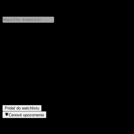
0 Comments
Podeľ sa o svoj názor
FAQ
Aká je dnes cena akcie spoločnosti Citigroup Global Markets
Point to Point Fully Principally Protected Note AAZLYXX?
▼
Aký ticker má akcia spoločnosti Citigroup Global Markets Point
to Point Fully Principally Protected Note AAZLYXX?
▼
Do akého sektora patrí Citigroup Global Markets Point to Point
Fully Principally Protected Note AAZLYXX?
▼
Kedy spoločnosť Citigroup Global Markets Point to Point Fully
Principally Protected Note AAZLYXX uskutočnila split akcií?
▼
Pridať do watchlistu
Cenové upozornenie