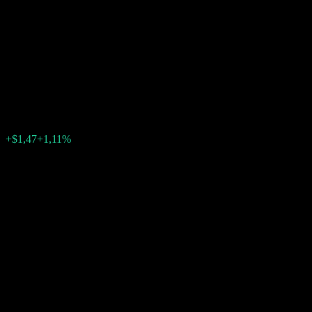
Company LLC Uncapped ATM
Digital Barrier Note
ABHPFXX
$133,54
0
+$1,47
+1,11%
Posledný týždeň