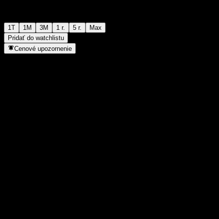
1T
1M
3M
1 r.
5 r.
Max
Pridať do watchlistu
Cenové upozornenie
Štatistiky
Denné maximum
-
Denné minimum
-
52-týždňové maximum
133,54
52-týždňové minimum
117,36
Objem obchodov
-
Priem. objem
-
Trhová kap.
0
Pomer P/E