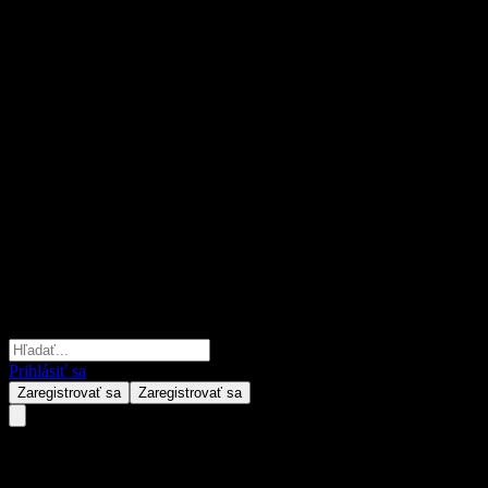
Prihlásiť sa
Zaregistrovať sa
Zaregistrovať sa
JPMorgan Chase Financial