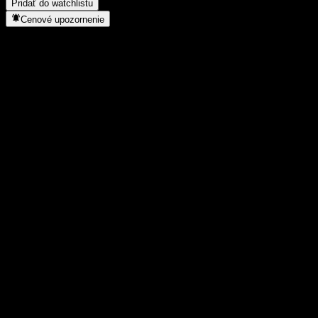
Pridať do watchlistu
Cenové upozornenie