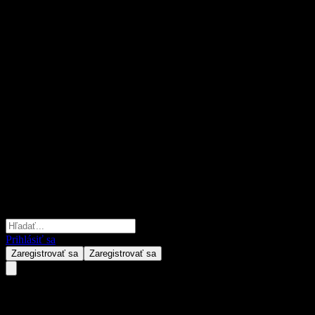
Prihlásiť sa
Zaregistrovať sa
Zaregistrovať sa
Toronto-Dominion Bank Issuer 