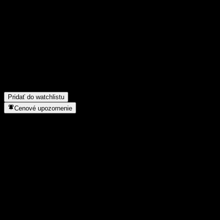
Podeľ sa o svoj názor
FAQ
Aká je dnes cena akcie spoločnosti Toronto-Dominion Bank Issue
Aký ticker má akcia spoločnosti Toronto-Dominion Bank Issuer C
Do akého sektora patrí Toronto-Dominion Bank Issuer Callable C
Kedy spoločnosť Toronto-Dominion Bank Issuer Callable Contingen
Pridať do watchlistu
Cenové upozornenie