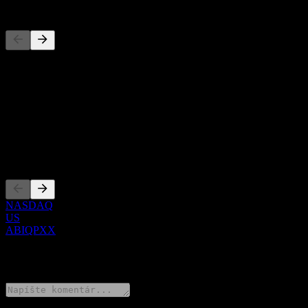
Konkurenti
Tento zoznam je analýza založená na nedávnych trhových udalostiach
O aplikácii
Show more...
CEO
Zalistovania
NASDAQ
US
ABIQPXX
0 Comments