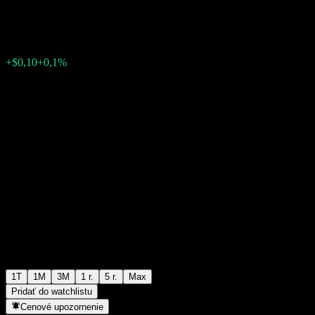
$100,69
0
+$0,10
+0,1%
Posledný týždeň
1T
1M
3M
1 r.
5 r.
Max
Pridať do watchlistu
Cenové upozornenie