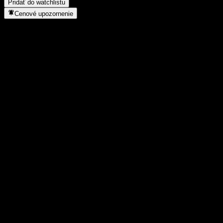
Pridať do watchlistu
Cenové upozornenie