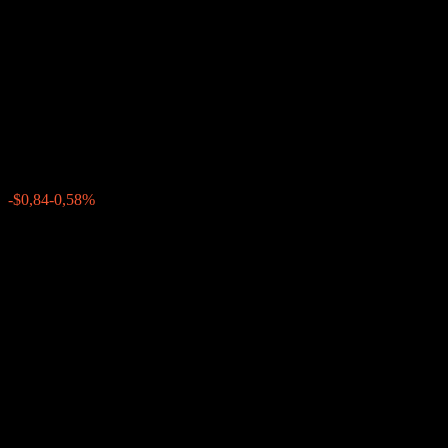
Company LLC Dual
Directional Worst Of Buffer
Note ABJYNXX
$143,43
0
-$0,84
-0,58%
Posledný týždeň