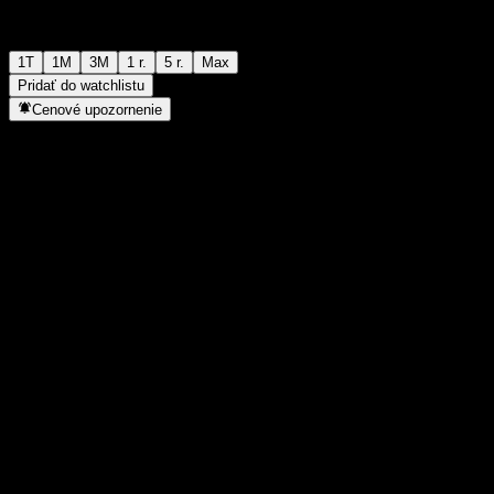
1T
1M
3M
1 r.
5 r.
Max
Pridať do watchlistu
Cenové upozornenie
Štatistiky
Denné maximum
-
Denné minimum
-
52-týždňové maximum
143,43
52-týždňové minimum
104,26
Objem obchodov
-
Priem. objem
-
Trhová kap.
0
Pomer P/E