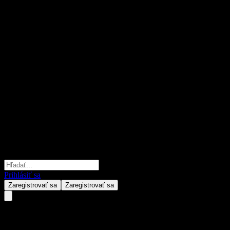
Prihlásiť sa
Zaregistrovať sa
Zaregistrovať sa
JPMorgan Chase Financial