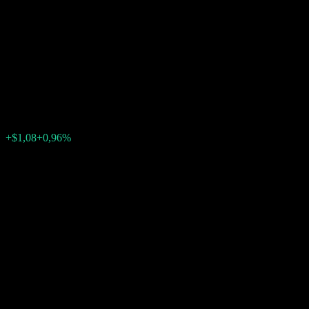
Autocallable Step Up ITM
Digital Buffer Note
ABKABXX
$113,82
0
+$1,08
+0,96%
Posledný týždeň