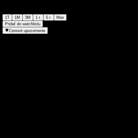
1T
1M
3M
1 r.
5 r.
Max
Pridať do watchlistu
Cenové upozornenie
Štatistiky
Denné maximum
-
Denné minimum
-
52-týždňové maximum
113,82
52-týždňové minimum
77,63
Objem obchodov
-
Priem. objem
-
Trhová kap.
0
Pomer P/E