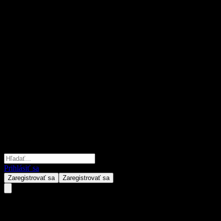
Prihlásiť sa
Zaregistrovať sa
Zaregistrovať sa
Morgan Stanley Finance LLC