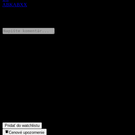
ABKABXX
0 Comments
Podeľ sa o svoj názor
FAQ
Aká je dnes cena akcie spoločnosti Morgan Stanley Finance LLC
Autocallable Step Up ITM Digital Buffer Note ABKABXX?
▼
Aký ticker má akcia spoločnosti Morgan Stanley Finance LLC
Autocallable Step Up ITM Digital Buffer Note ABKABXX?
▼
Do akého sektora patrí Morgan Stanley Finance LLC
Autocallable Step Up ITM Digital Buffer Note ABKABXX?
▼
Kedy spoločnosť Morgan Stanley Finance LLC Autocallable
Step Up ITM Digital Buffer Note ABKABXX uskutočnila split
akcií?
▼
Pridať do watchlistu
Cenové upozornenie