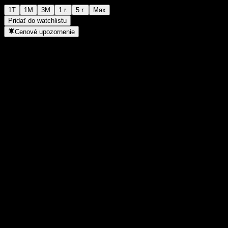
1T
1M
3M
1 r.
5 r.
Max
Pridať do watchlistu
Cenové upozornenie
Štatistiky
Denné maximum
-
Denné minimum
-
52-týždňové maximum
134,12
52-týždňové minimum
109,52
Objem obchodov
-
Priem. objem
-
Trhová kap.
0
Pomer P/E
-
Dividendový výnos