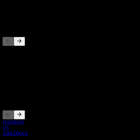
-
Dividenda
-
Konkurenti
Tento zoznam je analýza založená na nedávnych trhových
udalostiach. Nejde o investičné odporúčanie.
O aplikácii
Show more...
CEO
Zalistovania
NASDAQ
US
ABKDRXX