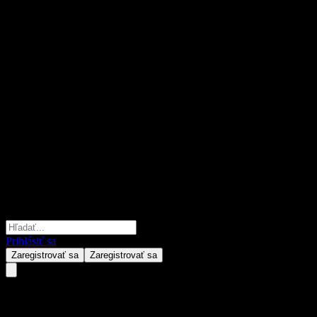
Prihlásiť sa
Zaregistrovať sa
Zaregistrovať sa
Morgan Stanley Finance LLC