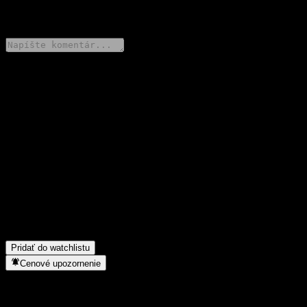
0 Comments
Podeľ sa o svoj názor
FAQ
Aká je dnes cena akcie spoločnosti Morgan Stanley Finance LLC
Dual Directional Buffer Note ABKDRXX?
▼
Aký ticker má akcia spoločnosti Morgan Stanley Finance LLC
Dual Directional Buffer Note ABKDRXX?
▼
Do akého sektora patrí Morgan Stanley Finance LLC Dual
Directional Buffer Note ABKDRXX?
▼
Kedy spoločnosť Morgan Stanley Finance LLC Dual Directional
Buffer Note ABKDRXX uskutočnila split akcií?
▼
Pridať do watchlistu
Cenové upozornenie