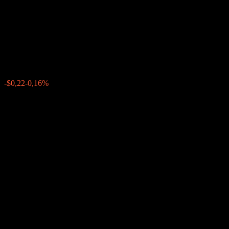
Dual Directional Buffer Note
ABKDRXX
$134,12
0
-$0,22
-0,16%
Posledný týždeň